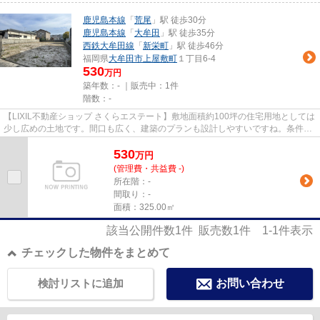
鹿児島本線
「
荒尾
」駅 徒歩30分
鹿児島本線
「
大牟田
」駅 徒歩35分
西鉄大牟田線
「
新栄町
」駅 徒歩46分
福岡県
大牟田市
上屋敷町
１丁目6-4
530
万円
築年数：- ｜販売中：
1件
階数：-
【LIXIL不動産ショップ さくらエステート】敷地面積約100坪の住宅用地としては
少し広めの土地です。間口も広く、建築のプランも設計しやすいですね。条件付
きではないため、お好きな建...
530
万
円
(管理費・共益費 -)
所在階：-
間取り：-
面積：325.00㎡
該当公開件数
1
件 販売数
1
件
1-1
件表示
チェックした物件をまとめて
検討リストに追加
お問い合わせ