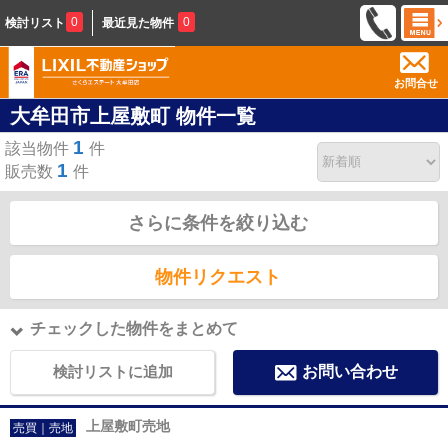
0
0
検討リスト
最近見た物件
お問合せ
大牟田市上屋敷町 物件一覧
1
該当物件
件
1
販売数
件
さらに条件を絞り込む
物件リクエスト
チェックした物件をまとめて
検討リストに追加
お問い合わせ
上屋敷町売地
売買｜売地