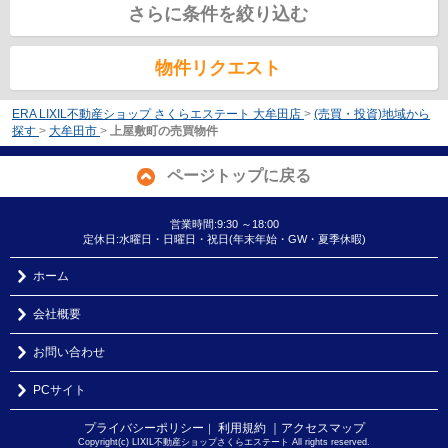
さらに条件を絞り込む
物件リクエスト
ERA LIXIL不動産ショップ さくらエステート 大牟田店
>
(売買・投資)地域から
探す
>
大牟田市
>
上屋敷町の売買物件
ページトップに戻る
営業時間:9:30 ～18:00
定休日:水曜日・日曜日・祝日(年末年始・GW・夏季休暇)
ホーム
会社概要
お問い合わせ
PCサイト
プライバシーポリシー
利用規約
｜アクセスマップ
｜
Copyright(c) LIXIL不動産ショップさくらエステート All rights reserved.