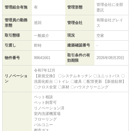
管理会社に全部
管理組合有無
有
管理形態
委託
管理員の勤務
有限会社グレイ
巡回
管理会社
形態
ス
取引態様
現況
一般媒介
空家
引渡し
建築確認番号
即時
-
取引条件の有
物件番号
99641661
2026年08月20日
効期限
令和7年12月
リノベーショ
【新規交換】 〇システムキッチン 〇ユニットバス 〇
ン
洗面化粧台 〇トイレ 〇建具 〇配管更新 【新規貼替】
〇クロス全室 〇床材 〇ハウスクリーニング
ペット相談
ペット飼育可
リノベーション済
室内洗濯機置場
フローリング
バルコニー
都市ガス