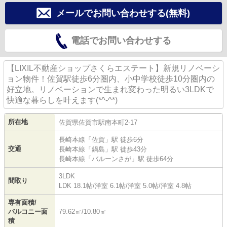
メールでお問い合わせする(無料)
電話でお問い合わせする
【LIXIL不動産ショップさくらエステート】新規リノベーシ
ョン物件！佐賀駅徒歩6分圏内、小中学校徒歩10分圏内の
好立地。リノベーションで生まれ変わった明るい3LDKで
快適な暮らしを叶えます(*^-^*)
所在地
佐賀県
佐賀市
駅南本町
2-17
長崎本線
「
佐賀
」駅 徒歩6分
交通
長崎本線
「
鍋島
」駅 徒歩43分
長崎本線
「
バルーンさが
」駅 徒歩64分
3LDK
間取り
LDK 18.1帖
/
洋室 6.1帖
/
洋室 5.0帖
/
洋室 4.8帖
専有面積/
バルコニー面
79.62㎡/10.80㎡
積