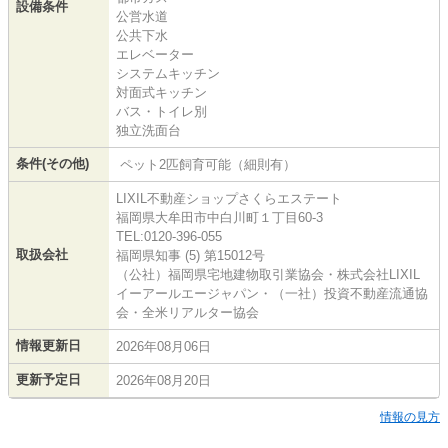
設備条件
公営水道
公共下水
エレベーター
システムキッチン
対面式キッチン
バス・トイレ別
独立洗面台
条件(その他)
ペット2匹飼育可能（細則有）
LIXIL不動産ショップさくらエステート
福岡県大牟田市中白川町１丁目60-3
TEL:0120-396-055
取扱会社
福岡県知事 (5) 第15012号
（公社）福岡県宅地建物取引業協会・株式会社LIXIL
イーアールエージャパン・（一社）投資不動産流通協
会・全米リアルター協会
情報更新日
2026年08月06日
更新予定日
2026年08月20日
情報の見方