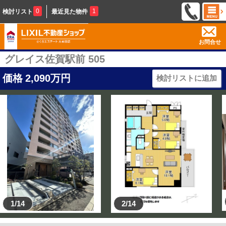
0
1
検討リスト
最近見た物件
お問合せ
グレイス佐賀駅前 505
価格
2,090
万円
検討リストに追加
1/14
2/14