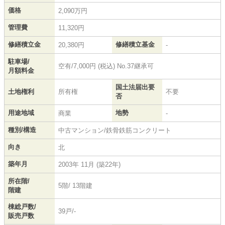
価格
2,090万円
管理費
11,320円
修繕積立金
修繕積立基金
20,380円
-
駐車場/
空有/7,000円 (税込) No.37継承可
月額料金
国土法届出要
土地権利
所有権
不要
否
用途地域
地勢
商業
-
種別/構造
中古マンション/鉄骨鉄筋コンクリート
向き
北
築年月
2003年 11月 (築22年)
所在階/
5階/ 13階建
階建
棟総戸数/
39戸/-
販売戸数