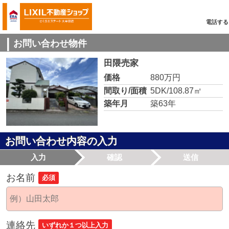
電話する
お問い合わせ物件
田隈売家
価格
880万円
間取り/面積
5DK/108.87㎡
築年月
築63年
お問い合わせ内容の入力
入力
確認
送信
お名前
必須
連絡先
いずれか１つ以上入力