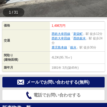
1 / 31
価格
1,498万円
西鉄大牟田線
「
新栄町
」駅 徒歩12分
西鉄大牟田線
「
西鉄銀水
」駅 徒歩24
交通
分
鹿児島本線
「
銀水
」駅 徒歩30分
間取り
4LDK(95.76㎡)
(建物面積)
築年月
1981年 3月(築45年)
メールでお問い合わせする(無料)
電話でお問い合わせする