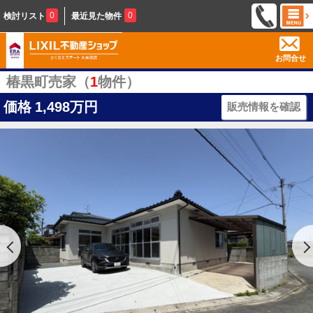
0
0
検討リスト
最近見た物件
お問合せ
椿黒町売家（
1
物件）
価格
1,498万円
販売情報を確認