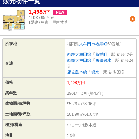
販売物件一覧
1,498
万
円
NEW
4LDK / 95.76㎡
1階建 / 中古一戸建/木造
所在地
福岡県
大牟田市
椿黒町
69番地11
西鉄大牟田線
「
新栄町
」駅 徒歩12分
西鉄大牟田線
「
西鉄銀水
」駅 徒歩24
交通
分
鹿児島本線
「
銀水
」駅 徒歩30分
価格
1,498万円
築年数
1981年 3月 (築45年)
建物面積/坪数
95.76㎡/28.96坪
土地面積/坪数
201.90㎡/61.07坪
種別/構造
中古一戸建/木造
地目
宅地