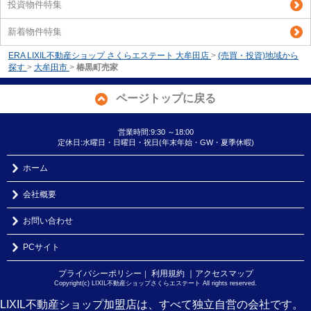
投資物件特集
新着物件特集
ERA LIXIL不動産ショップ さくらエステート 大牟田店
>
(売買・投資)地域から
探す
>
大牟田市
>
椿黒町売家
ページトップに戻る
営業時間:9:30 ～18:00
定休日:水曜日・日曜日・祝日(年末年始・GW・夏季休暇)
ホーム
会社概要
お問い合わせ
PCサイト
プライバシーポリシー
利用規約
｜アクセスマップ
｜
Copyright(c) LIXIL不動産ショップさくらエステート All rights reserved.
LIXIL不動産ショップ加盟店は、すべて独立自営の会社です。