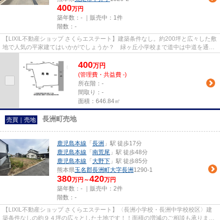
400
万円
築年数：- ｜販売中：
1件
階数：-
【LIXIL不動産ショップ さくらエステート】建築条件なし。約200坪と広々した敷
地で人気の平家建てはいかがでしょうか？ 緑ヶ丘小学校まで道中は中道を通り
安心です。
400
万
円
(管理費・共益費 -)
所在階：-
間取り：-
面積：646.84㎡
長洲町売地
売買｜売地
鹿児島本線
「
長洲
」駅 徒歩17分
鹿児島本線
「
南荒尾
」駅 徒歩48分
鹿児島本線
「
大野下
」駅 徒歩85分
熊本県
玉名郡長洲町
大字長洲
1290-1
380
420
万円～
万円
築年数：- ｜販売中：
2件
階数：-
【LIXIL不動産ショップ さくらエステート】〈長洲小学校・長洲中学校校区〉建
築条件なしの約９４坪の広々とした土地です！！面積の増減のご相談も承りま