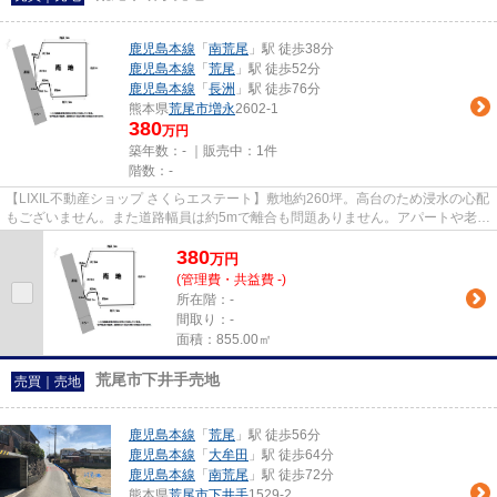
鹿児島本線
「
南荒尾
」駅 徒歩38分
鹿児島本線
「
荒尾
」駅 徒歩52分
鹿児島本線
「
長洲
」駅 徒歩76分
熊本県
荒尾市
増永
2602-1
380
万円
築年数：- ｜販売中：
1件
階数：-
【LIXIL不動産ショップ さくらエステート】敷地約260坪。高台のため浸水の心配
もございません。また道路幅員は約5mで離合も問題ありません。アパートや老人
ホームなど多様な用途でご検...
380
万
円
(管理費・共益費 -)
所在階：-
間取り：-
面積：855.00㎡
荒尾市下井手売地
売買｜売地
鹿児島本線
「
荒尾
」駅 徒歩56分
鹿児島本線
「
大牟田
」駅 徒歩64分
鹿児島本線
「
南荒尾
」駅 徒歩72分
熊本県
荒尾市
下井手
1529-2