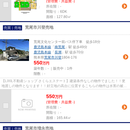
(管理費・共益費 -)
所在階：-
間取り：6DK
面積：127.80㎡
荒尾市川登売地
売買｜売地
荒尾文化センター前バス停下車 徒歩18分
鹿児島本線
「
南荒尾
」駅 徒歩49分
鹿児島本線
「
長洲
」駅 徒歩70分
熊本県
荒尾市
川登
1804-176
550
万円
築年数：- ｜販売中：
1件
階数：-
【LIXIL不動産ショップ さくらエステート】建築条件なしの物件でました！！更
地渡しの物件となります！！好立地の高台に位置するこちらの物件は水害の被害
もなく安心してお住まい頂け...
550
万
円
(管理費・共益費 -)
所在階：-
間取り：-
面積：165.44㎡
荒尾市増永売地
売買｜売地