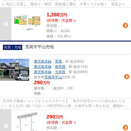
≫ 高台に位置し、陽当り・眺望・開放感に優れ、水害リスクが低く、道路より高
い建物配置でプライバシーも確...
1,280
万
円
(管理費・共益費 -)
所在階：-
間取り：4LDK
面積：131.66㎡
荒尾市平山売地
売買｜売地
鹿児島本線
「
荒尾
」駅 徒歩69分
鹿児島本線
「
南荒尾
」駅 徒歩74分
鹿児島本線
「
大牟田
」駅 徒歩88分
熊本県
荒尾市
平山
2256-76
290
万円
築年数：- ｜販売中：
1件
階数：-
【LIXIL不動産ショップさくらエステート】「毎月の住宅ローンに追われたくな
い」そんな方に届いてほしい290万円の土地。土地代を賢く抑えれば、建物や家
具、これからの子どもの教育費...
290
万
円
(管理費・共益費 -)
所在階：-