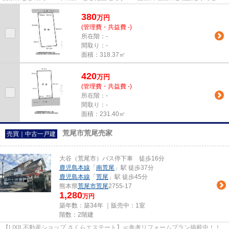
す！ぜひご相談下さい！！
380
万
円
(管理費・共益費 -)
所在階：-
間取り：-
面積：318.37㎡
420
万
円
(管理費・共益費 -)
所在階：-
間取り：-
面積：231.40㎡
荒尾市荒尾売家
売買｜中古一戸建
大谷（荒尾市）バス停下車 徒歩16分
鹿児島本線
「
南荒尾
」駅 徒歩37分
鹿児島本線
「
荒尾
」駅 徒歩45分
熊本県
荒尾市
荒尾
2755-17
1,280
万円
築年数：築34年 ｜販売中：
1室
階数：2階建
【LIXIL不動産ショップ さくらエステート】≪参考リフォームプラン掲載中！！