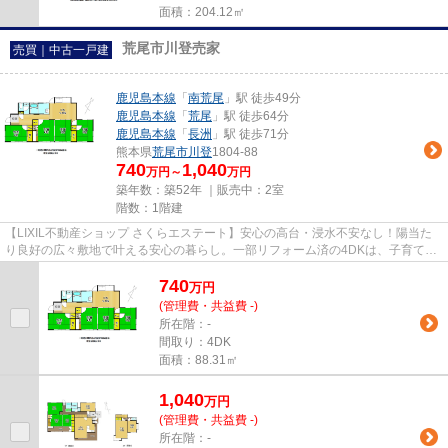
面積：204.12㎡
荒尾市川登売家
売買｜中古一戸建
鹿児島本線
「
南荒尾
」駅 徒歩49分
鹿児島本線
「
荒尾
」駅 徒歩64分
鹿児島本線
「
長洲
」駅 徒歩71分
熊本県
荒尾市
川登
1804-88
740
1,040
万円～
万円
築年数：築52年 ｜販売中：
2室
階数：1階建
【LIXIL不動産ショップ さくらエステート】安心の高台・浸水不安なし！陽当た
り良好の広々敷地で叶える安心の暮らし。一部リフォーム済の4DKは、子育てか
らセカンドライフまで最適。浸...
740
万
円
(管理費・共益費 -)
所在階：-
間取り：4DK
面積：88.31㎡
1,040
万
円
(管理費・共益費 -)
所在階：-