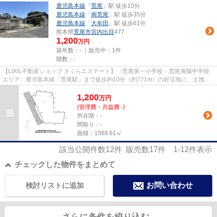
鹿児島本線
「
荒尾
」駅 徒歩10分
鹿児島本線
「
南荒尾
」駅 徒歩35分
鹿児島本線
「
大牟田
」駅 徒歩61分
熊本県
荒尾市
宮内出目
477
1,200
万円
築年数：- ｜販売中：
1件
階数：-
【LIXIL不動産ショップ さくらエステート】〈荒尾第一小学校・荒尾海陽中学校
エリア〉鹿児島本線「荒尾駅」まで徒歩約10分（約771m）の好立地に、土地面
積約323.25坪（1068.61平米）を...
1,200
万
円
(管理費・共益費 -)
所在階：-
間取り：-
面積：1068.61㎡
該当公開件数
12
件 販売数
17
件
1-12
件表示
チェックした物件をまとめて
検討リストに追加
お問い合わせ