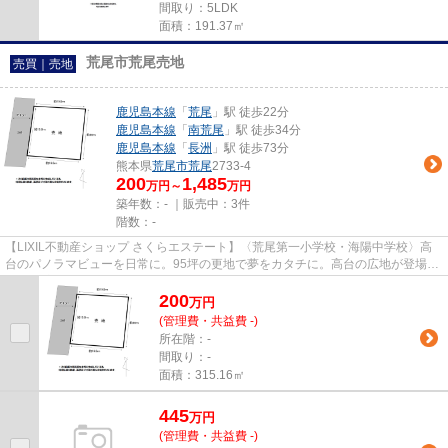
間取り：5LDK
面積：191.37㎡
荒尾市荒尾売地
売買｜売地
鹿児島本線
「
荒尾
」駅 徒歩22分
鹿児島本線
「
南荒尾
」駅 徒歩34分
鹿児島本線
「
長洲
」駅 徒歩73分
熊本県
荒尾市
荒尾
2733-4
200
1,485
万円～
万円
築年数：- ｜販売中：
3件
階数：-
【LIXIL不動産ショップ さくらエステート】〈荒尾第一小学校・海陽中学校〉高
台のパノラマビューを日常に。95坪の更地で夢をカタチに。高台の広地が登場！
95坪の広さを活かした開放的...
200
万
円
(管理費・共益費 -)
所在階：-
間取り：-
面積：315.16㎡
445
万
円
(管理費・共益費 -)