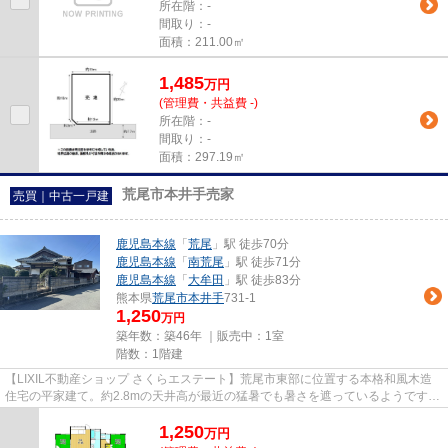
所在階：-
間取り：-
面積：211.00㎡
1,485
万
円
(管理費・共益費 -)
所在階：-
間取り：-
面積：297.19㎡
荒尾市本井手売家
売買｜中古一戸建
鹿児島本線
「
荒尾
」駅 徒歩70分
鹿児島本線
「
南荒尾
」駅 徒歩71分
鹿児島本線
「
大牟田
」駅 徒歩83分
熊本県
荒尾市
本井手
731-1
1,250
万円
築年数：築46年 ｜販売中：
1室
階数：1階建
【LIXIL不動産ショップ さくらエステート】荒尾市東部に位置する本格和風木造
住宅の平家建て。約2.8mの天井高が最近の猛暑でも暑さを遮っているようです。
北側・西側が道路の為、陽当...
1,250
万
円