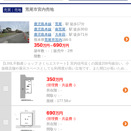
荒尾市宮内売地
売買｜売地
鹿児島本線
「
荒尾
」駅 徒歩17分
鹿児島本線
「
南荒尾
」駅 徒歩30分
鹿児島本線
「
大牟田
」駅 徒歩71分
熊本県
荒尾市
宮内
186-5
350
690
万円～
万円
築年数：- ｜販売中：
2件
階数：-
【LIXIL不動産ショップ さくらエステート】宮内信号近くの国道208号線沿い。小
規模店舗や展示スペースとしても利用度が高い立地です。また間口が長いため、
車の出し入れも容易です。
350
万
円
(管理費・共益費 -)
所在階：-
間取り：-
面積：177.58㎡
690
万
円
(管理費・共益費 -)
所在階：-
間取り：-