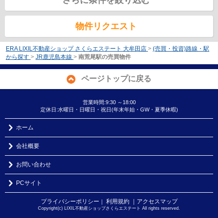
さらに条件を絞り込む
物件リクエスト
ERA LIXIL不動産ショップ さくらエステート 大牟田店
>
(売買・投資)路線・駅
から探す
>
JR鹿児島本線
>
南荒尾駅の売買物件
ページトップに戻る
営業時間:9:30 ～18:00
定休日:水曜日・日曜日・祝日(年末年始・GW・夏季休暇)
ホーム
会社概要
お問い合わせ
PCサイト
プライバシーポリシー
利用規約
｜アクセスマップ
｜
Copyright(c) LIXIL不動産ショップさくらエステート All rights reserved.