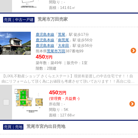
間取り：-
面積：141.61㎡
荒尾市万田売家
売買｜中古一戸建
鹿児島本線
「
荒尾
」駅 徒歩17分
鹿児島本線
「
南荒尾
」駅 徒歩56分
鹿児島本線
「
大牟田
」駅 徒歩56分
熊本県
荒尾市
万田
387番地99
450
万円
築年数：築49年 ｜販売中：
1室
階数：2階建
【LIXIL不動産ショップ さくらエステート】現状有姿渡しの中古住宅です！！自
由にリフォームして頂く為にお値段も考慮させて頂いております！！高台に位置
した当物件は水害の被害もな...
450
万
円
(管理費・共益費 -)
所在階：-
間取り：5K
面積：127.68㎡
荒尾市宮内出目売地
売買｜売地