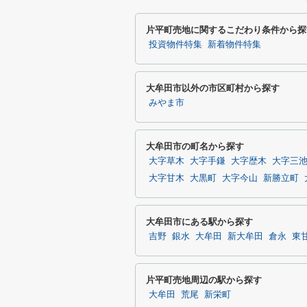
片平町売地に関するこだわり条件から探
投資物件特集
新着物件特集
大牟田市以外の市区町村から探す
みやま市
大牟田市の町名から探す
大字草木
大字手鎌
大字歴木
大字三
大字甘木
大黒町
大字今山
新勝立町
大牟田市にある駅から探す
吉野
銀水
大牟田
新大牟田
倉永
東
片平町売地周辺の駅から探す
大牟田
荒尾
新栄町