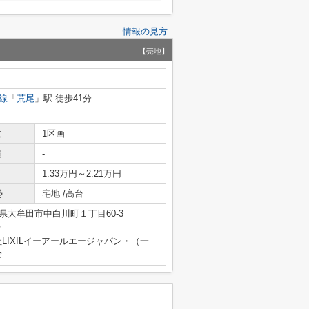
情報の見方
【売地】
線
「
荒尾
」駅 徒歩41分
数
1区画
積
-
1.33万円～2.21万円
勢
宅地 /高台
県大牟田市中白川町１丁目60-3
号
IXILイーアールエージャパン・（一
会