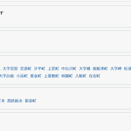
す
池
大字宮部
宮原町
片平町
上官町
中白川町
大字橘
南船津町
大字岬
松
大字白銀
小浜町
黄金町
上屋敷町
柿園町
入船町
住吉町
甘木
西鉄銀水
新栄町