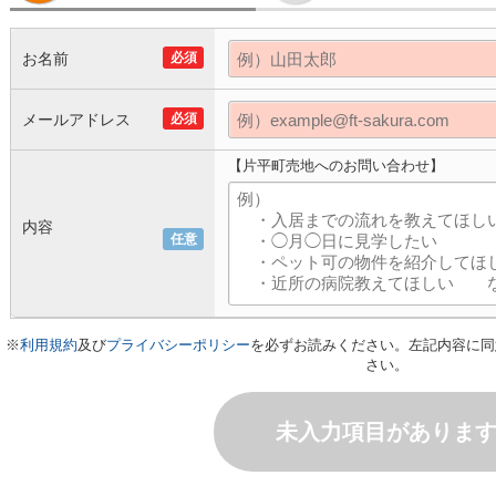
お名前
必須
メールアドレス
必須
【片平町売地へのお問い合わせ】
内容
任意
※
利用規約
及び
プライバシーポリシー
を必ずお読みください。左記内容に同
さい。
未入力項目がありま