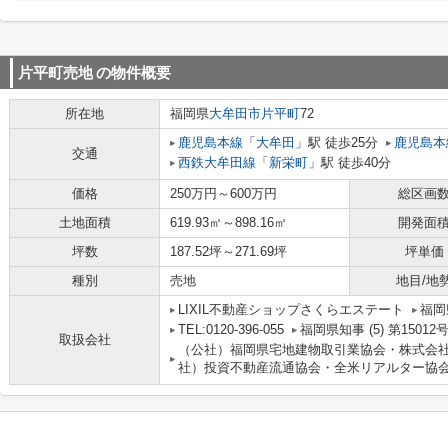
片平町売地
の物件概要
所在地
福岡県
大牟田市
片平町
72
鹿児島本線
「
大牟田
」駅 徒歩25分
鹿児島本
交通
西鉄大牟田線
「
新栄町
」駅 徒歩40分
価格
250万円～600万円
総区画
土地面積
619.93㎡～898.16㎡
開発面
坪数
187.52坪～271.69坪
坪単価
種別
売地
地目/地
LIXIL不動産ショップさくらエステート
福岡
TEL:0120-396-055
福岡県知事 (5) 第15012
取扱会社
（公社）福岡県宅地建物取引業協会・株式会社L
社）投資不動産流通協会・全米リアルター協