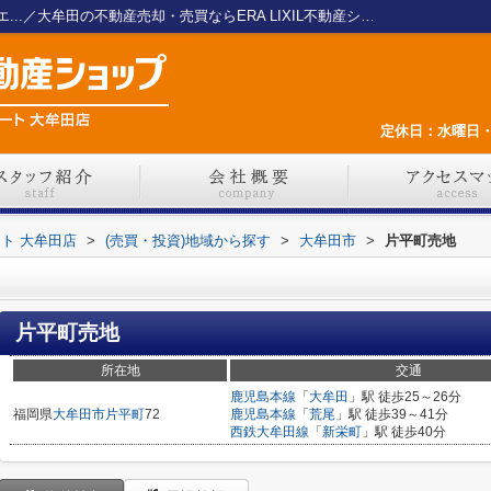
片平町売地 【LIXIL不動産ショップ さくらエ...／大牟田の不動産売却・売買ならERA LIXIL不動産ショップ さくらエステート 大牟田店
定休日：水曜日・
ート 大牟田店
>
(売買・投資)地域から探す
>
大牟田市
>
片平町売地
片平町売地
所在地
交通
鹿児島本線
「
大牟田
」駅 徒歩25～26分
福岡県
大牟田市
片平町
72
鹿児島本線
「
荒尾
」駅 徒歩39～41分
西鉄大牟田線
「
新栄町
」駅 徒歩40分