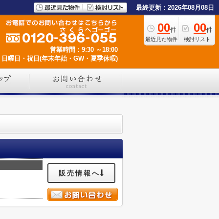
最終更新：2026年08月08日
00
00
件
件
最近見た物件
検討リスト
営業時間：9:30 ～18:00
日曜日・祝日(年末年始・GW・夏季休暇)
販売情報へ