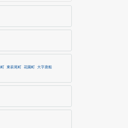
浦町
東萩尾町
花園町
大字唐船