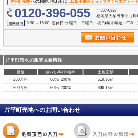
片平町売地
へのお問い合わせは
LIXIL不動産ショップさくらエステー
0120-396-055
〒837-0927
福岡県大牟田市中白川町
9:30 ～18:00 定休日:水曜日・日曜日・祝日(年末年始・GW
片平町売地
の販売区画情報
価格
土地面積
建ぺい率/容積率
250万円
60%/ 200%
619.93㎡
600万円
60%/ 200%
898.16㎡
片平町売地
へのお問い合わせ