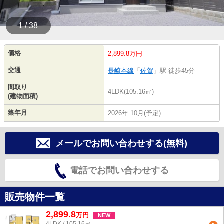
1 / 38
価格
2,899.8万円
交通
長崎本線
「
佐賀
」駅 徒歩45分
間取り
4LDK(105.16㎡)
(建物面積)
築年月
2026年 10月(予定)
メールでお問い合わせする(無料)
電話でお問い合わせする
販売物件一覧
2,899.8
万
円
NEW