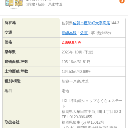
4LDK / 105.16㎡
2階建 / 新築一戸建/木造
所在地
佐賀県
佐賀市
巨勢町大字高尾
144-3
交通
長崎本線
「
佐賀
」駅 徒歩45分
価格
2,899.8万円
築年数
2026年 10月 (予定)
建物面積/坪数
105.16㎡/31.81坪
土地面積/坪数
134.53㎡/40.69坪
種別/構造
新築一戸建/木造
地目
宅地
LIXIL不動産ショップさくらエステー
ト
福岡県大牟田市中白川町１丁目60-3
TEL:0120-396-055
取扱会社
福岡県知事 (5) 第15012号
（公社）福岡県宅地建物取引業協