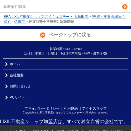
新着物件特集
ERA LIXIL不動産ショップ さくらエステート 大牟田店
>
(売買・投資)地域から
探す
>
佐賀市
>
佐賀巨勢小学校西1 新築建売
ページトップに戻る
営業時間:9:30 ～18:00
定休日:水曜日・日曜日・祝日(年末年始・GW・夏季休暇)
ホーム
会社概要
お問い合わせ
PCサイト
プライバシーポリシー
利用規約
｜アクセスマップ
｜
Copyright(c) LIXIL不動産ショップさくらエステート All rights reserved.
LIXIL不動産ショップ加盟店は、すべて独立自営の会社です。