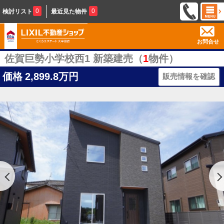
0
0
検討リスト
最近見た物件
お問合せ
佐賀巨勢小学校西1 新築建売（
1
物件）
価格
2,899.8万円
販売情報を確認