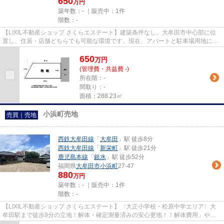
650
万円
築年数：- ｜販売中：
1件
階数：-
【LIXIL不動産ショップ さくらエステート】建築条件なし。大牟田市中心部に位
置し、住居・店舗どちらでも可能な環境です。現在、アパートと駐車場用地にな
っていますが、現状のままで...
650
万
円
(管理費・共益費 -)
所在階：-
間取り：-
面積：288.23㎡
小浜町売地
売買｜売地
西鉄大牟田線
「
大牟田
」駅 徒歩8分
西鉄大牟田線
「
新栄町
」駅 徒歩21分
鹿児島本線
「
銀水
」駅 徒歩52分
福岡県
大牟田市
小浜町
27-47
880
万円
築年数：- ｜販売中：
1件
階数：-
【LIXIL不動産ショップ さくらエステート】〈大正小学校・松原中学エリア〉大
牟田駅まで徒歩9分の立地！解体・確定測量済みの安心更地！！解体費用」や
「境界のトラブル」がなく、即着...