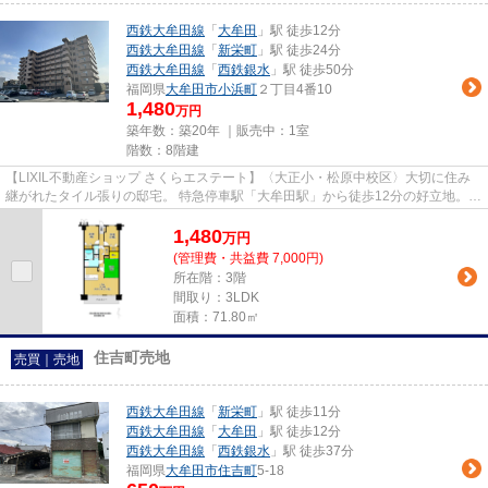
西鉄大牟田線
「
大牟田
」駅 徒歩12分
西鉄大牟田線
「
新栄町
」駅 徒歩24分
西鉄大牟田線
「
西鉄銀水
」駅 徒歩50分
福岡県
大牟田市
小浜町
２丁目4番10
1,480
万円
築年数：築20年 ｜販売中：
1室
階数：8階建
【LIXIL不動産ショップ さくらエステート】〈大正小・松原中校区〉大切に住み
継がれたタイル張りの邸宅。 特急停車駅「大牟田駅」から徒歩12分の好立地。タ
イル張りの重厚な外観と、出...
1,480
万
円
(管理費・共益費 7,000円)
所在階：3階
間取り：3LDK
面積：71.80㎡
住吉町売地
売買｜売地
西鉄大牟田線
「
新栄町
」駅 徒歩11分
西鉄大牟田線
「
大牟田
」駅 徒歩12分
西鉄大牟田線
「
西鉄銀水
」駅 徒歩37分
福岡県
大牟田市
住吉町
5-18