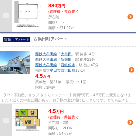
880
万
円
(管理費・共益費 -)
所在階：-
間取り：-
面積：271.97㎡
西浜田町アパート
賃貸｜アパート
西鉄大牟田線
「
大牟田
」駅 徒歩14分
西鉄大牟田線
「
新栄町
」駅 徒歩21分
西鉄大牟田線
「
西鉄銀水
」駅 徒歩47分
福岡県
大牟田市
西浜田町
13-14
4.5
万円
築年数：築31年 ｜販売中：
1室
階数：3階建
【LIXIL不動産ショップ さくらエステート】賃料5万円→4.5万円に変更となりま
した！近くに中友公園があり、お子様の遊び場にピッタリです。とても広々した
カウンターキッチンで、お子様...
4.5
万
円
(管理費・共益費 -)
所在階：2階
間取り：2LDK
面積：54.62㎡