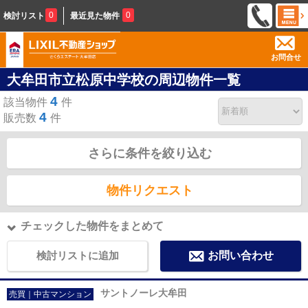
0
0
検討リスト
最近見た物件
お問合せ
大牟田市立松原中学校の周辺物件一覧
4
該当物件
件
4
販売数
件
さらに条件を絞り込む
物件リクエスト
チェックした物件をまとめて
検討リストに追加
お問い合わせ
サントノーレ大牟田
売買｜中古マンション