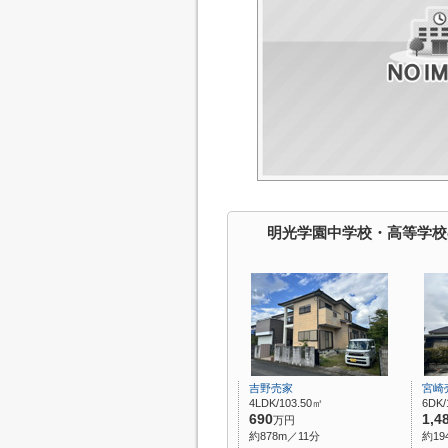
明光学園中学校・高等学校
吉野売家
宮崎
4LDK/103.50㎡
6DK/
690
1,4
万円
約878m／11分
約19