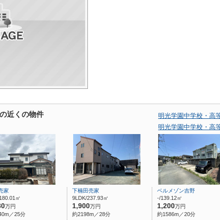
の近くの物件
明光学園中学校・高
明光学園中学校・高
売家
下楠田売家
ベルメゾン吉野
180.01㎡
9LDK/237.93㎡
-/139.12㎡
80
1,900
1,200
万円
万円
万円
40m／25分
約2198m／28分
約1586m／20分