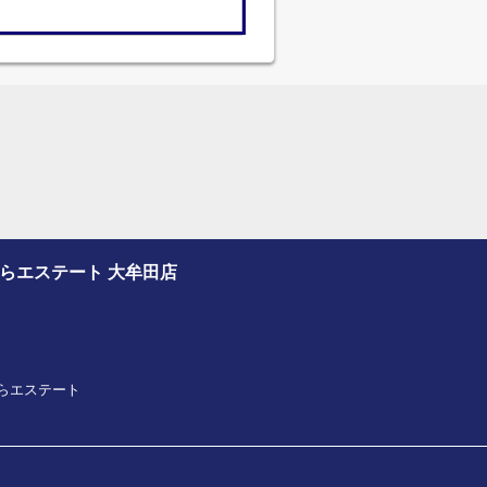
さくらエステート 大牟田店
プさくらエステート