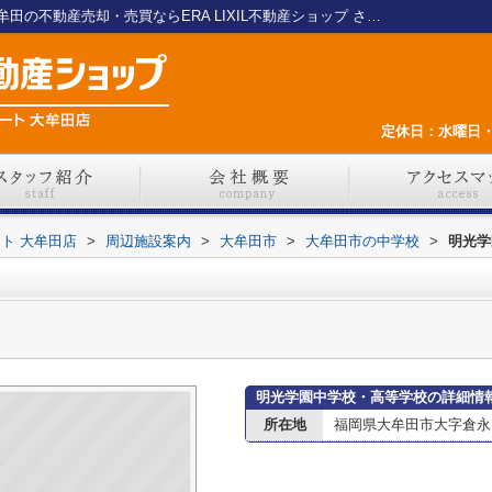
明光学園中学校・高等学校情報ページ｜大牟田の不動産売却・売買ならERA LIXIL不動産ショップ さくらエステート 大牟田店
定休日：水曜日・
ート 大牟田店
>
周辺施設案内
>
大牟田市
>
大牟田市の中学校
>
明光学
明光学園中学校・高等学校の詳細情
所在地
福岡県大牟田市大字倉永