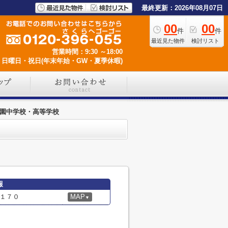
最終更新：2026年08月07日
00
00
件
件
最近見た物件
検討リスト
営業時間：9:30 ～18:00
日曜日・祝日(年末年始・GW・夏季休暇)
園中学校・高等学校
報
１７０
MAP
▼