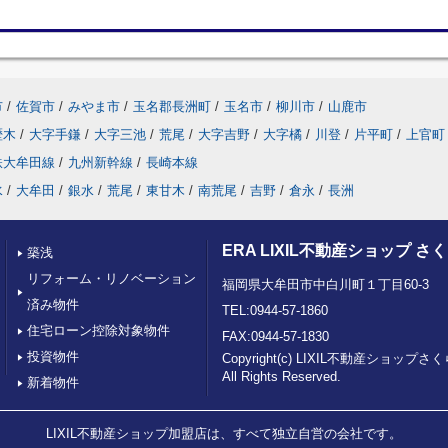
市
/
佐賀市
/
みやま市
/
玉名郡長洲町
/
玉名市
/
柳川市
/
山鹿市
歴木
/
大字手鎌
/
大字三池
/
荒尾
/
大字吉野
/
大字橘
/
川登
/
片平町
/
上官町
鉄大牟田線
/
九州新幹線
/
長崎本線
水
/
大牟田
/
銀水
/
荒尾
/
東甘木
/
南荒尾
/
吉野
/
倉永
/
長洲
ERA LIXIL不動産ショップ 
築浅
リフォーム・リノベーション
福岡県大牟田市中白川町１丁目60-3
済み物件
TEL:0944-57-1860
住宅ローン控除対象物件
FAX:0944-57-1830
投資物件
Copyright(c) LIXIL不動産ショッ
All Rights Reserved.
新着物件
LIXIL不動産ショップ加盟店は、すべて独立自営の会社です。