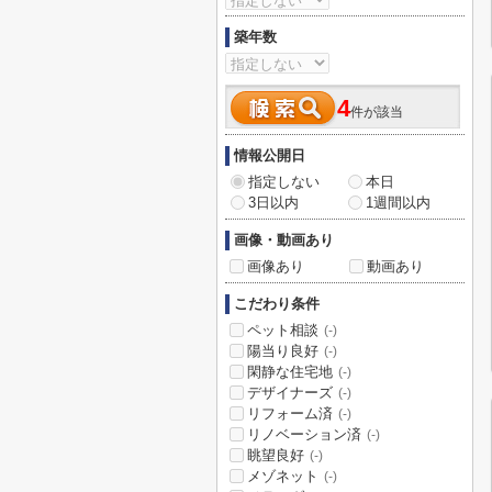
築年数
4
件が該当
情報公開日
指定しない
本日
3日以内
1週間以内
画像・動画あり
画像あり
動画あり
こだわり条件
ペット相談
(-)
陽当り良好
(-)
閑静な住宅地
(-)
デザイナーズ
(-)
リフォーム済
(-)
リノベーション済
(-)
眺望良好
(-)
メゾネット
(-)