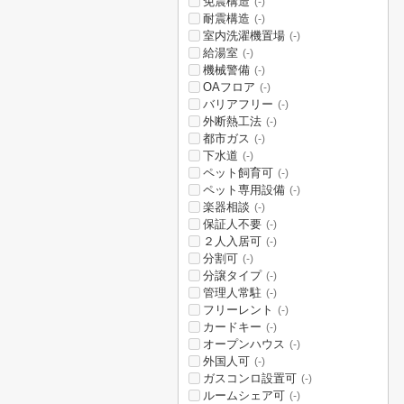
免震構造
(-)
耐震構造
(-)
室内洗濯機置場
(-)
給湯室
(-)
機械警備
(-)
OAフロア
(-)
バリアフリー
(-)
外断熱工法
(-)
都市ガス
(-)
下水道
(-)
ペット飼育可
(-)
ペット専用設備
(-)
楽器相談
(-)
保証人不要
(-)
２人入居可
(-)
分割可
(-)
分譲タイプ
(-)
管理人常駐
(-)
フリーレント
(-)
カードキー
(-)
オープンハウス
(-)
外国人可
(-)
ガスコンロ設置可
(-)
ルームシェア可
(-)