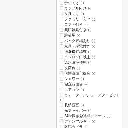
学生向け
(-)
カップル向け
(-)
女性向け
(-)
ファミリー向け
(-)
ロフト付き
(-)
照明器具付き
(-)
駐輪場
(-)
バイク置場あり
(-)
家具・家電付き
(-)
洗濯機置場有
(-)
コンロ２口以上
(-)
温水洗浄便座
(-)
洗面台
(-)
洗髪洗面化粧台
(-)
シャワー
(-)
独立洗面台
(-)
エアコン
(-)
ウォークインシューズクロゼット
(-)
収納豊富
(-)
光ファイバー
(-)
24時間緊急通報システム
(-)
ディンプルキー
(-)
防犯カメラ
(-)