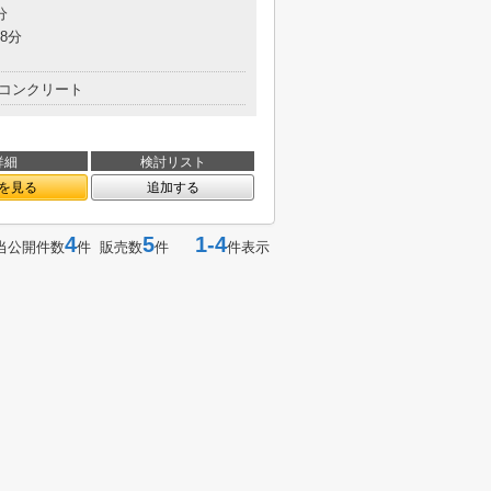
分
8分
コンクリート
詳細
検討リスト
を見る
追加する
4
5
1-4
当公開件数
件 販売数
件
件表示