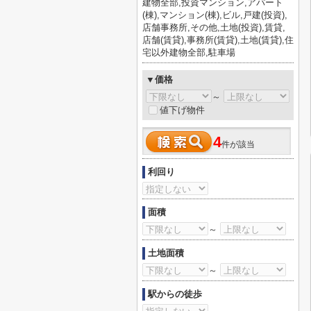
建物全部,投資マンション,アパート
(棟),マンション(棟),ビル,戸建(投資),
店舗事務所,その他,土地(投資),賃貸,
店舗(賃貸),事務所(賃貸),土地(賃貸),住
宅以外建物全部,駐車場
▼価格
～
値下げ物件
4
件が該当
利回り
面積
～
土地面積
～
駅からの徒歩