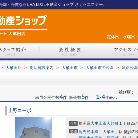
延命公園周辺の物件一覧｜大牟田の不動産売却・売買ならERA LIXIL不動産ショップ さくらエステート 大牟田店
定休日：水曜日・
ート 大牟田店
>
周辺施設案内
>
大牟田市
>
大牟田市の公園
>
延命公園
並び順：
4
5
1-4
該当公開件数
件 販売数
件
件表示
上野コーポ
福岡県
大牟田市
天領町
１丁目257
住所
交通
鹿児島本線
「
大牟田
」駅 徒歩21