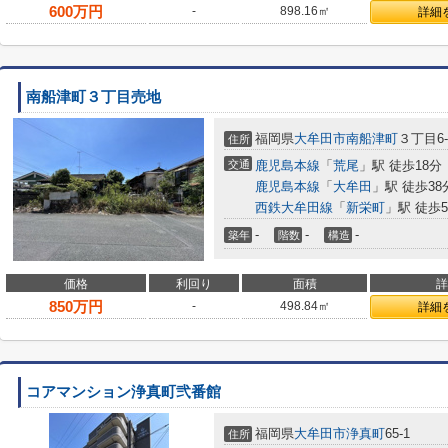
600
万円
-
898.16㎡
詳細
南船津町３丁目売地
福岡県
大牟田市
南船津町
３丁目6-
住所
交通
鹿児島本線
「
荒尾
」駅 徒歩18分
鹿児島本線
「
大牟田
」駅 徒歩38
西鉄大牟田線
「
新栄町
」駅 徒歩5
-
-
-
築年
階数
構造
価格
利回り
面積
詳
850
万円
-
498.84㎡
詳細
コアマンション浄真町弐番館
福岡県
大牟田市
浄真町
65-1
住所