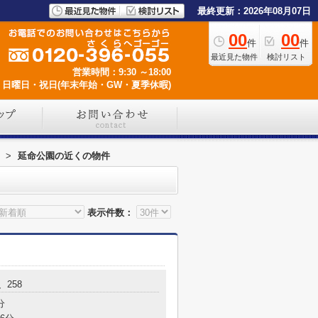
最終更新：2026年08月07日
00
00
件
件
最近見た物件
検討リスト
営業時間：9:30 ～18:00
日曜日・祝日(年末年始・GW・夏季休暇)
>
延命公園の近くの物件
表示件数：
、258
分