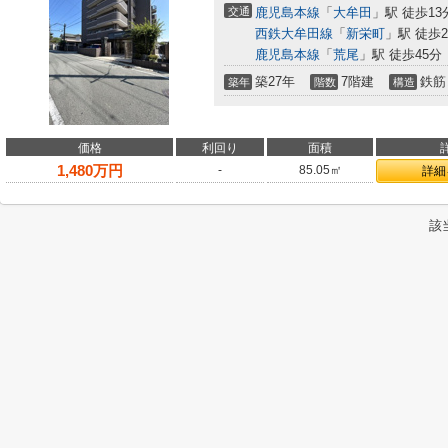
交通
鹿児島本線
「
大牟田
」駅 徒歩13
西鉄大牟田線
「
新栄町
」駅 徒歩2
鹿児島本線
「
荒尾
」駅 徒歩45分
築27年
7階建
鉄筋
築年
階数
構造
価格
利回り
面積
1,480
万円
-
85.05㎡
詳細
該