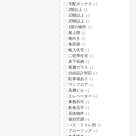
宅配ボックス
(-)
2階以上
(-)
10階以上
(-)
20階以上
(-)
1階の物件
(-)
最上階
(-)
南向き
(-)
角部屋
(-)
輸入住宅
(-)
二世帯住宅
(-)
床下収納
(-)
複層ガラス
(-)
自由設計対応
(-)
駐車場あり
(-)
ワンフロア
(-)
高層ビル
(-)
エレベーター
(-)
事務所可
(-)
飲食店可
(-)
居抜物件
(-)
個別空調
(-)
バス・トイレ別
(-)
フローリング
(-)