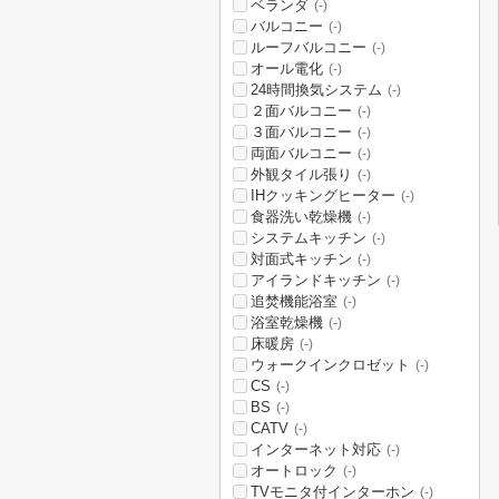
ベランダ
(-)
バルコニー
(-)
ルーフバルコニー
(-)
オール電化
(-)
24時間換気システム
(-)
２面バルコニー
(-)
３面バルコニー
(-)
両面バルコニー
(-)
外観タイル張り
(-)
IHクッキングヒーター
(-)
食器洗い乾燥機
(-)
システムキッチン
(-)
対面式キッチン
(-)
アイランドキッチン
(-)
追焚機能浴室
(-)
浴室乾燥機
(-)
床暖房
(-)
ウォークインクロゼット
(-)
CS
(-)
BS
(-)
CATV
(-)
インターネット対応
(-)
オートロック
(-)
TVモニタ付インターホン
(-)