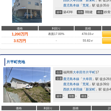
西鉄大牟田線
「
新栄町
」駅 徒歩3
鹿児島本線
「
荒尾
」駅 徒歩35分
築43年
3階建
鉄骨
築年
階数
構造
価格
利回り
面積
1,200
万円
表面17.00%
478.03㎡
3.5
万円
-
55.82㎡
片平町売地
福岡県
大牟田市
片平町
17
住所
交通
鹿児島本線
「
大牟田
」駅 徒歩26
鹿児島本線
「
荒尾
」駅 徒歩39分
西鉄大牟田線
「
新栄町
」駅 徒歩4
-
-
-
築年
階数
構造
価格
利回り
面積
詳