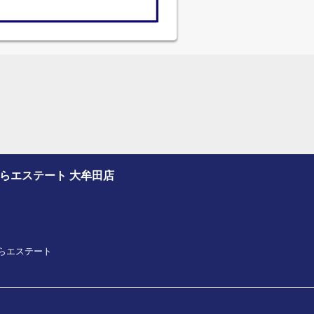
さくらエステート 大牟田店
プさくらエステート