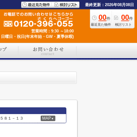
最終更新：2026年08月08日
00
00
件
件
最近見た物件
検討リスト
営業時間：9:30 ～18:00
日曜日・祝日(年末年始・GW・夏季休暇)
５８１－１３
MAP
▼