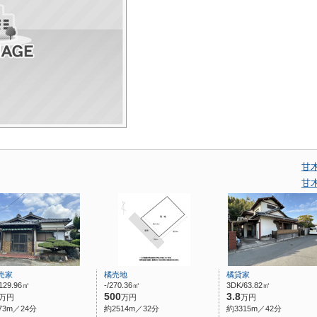
甘
甘
売家
橘売地
橘貸家
129.96㎡
-/270.36㎡
3DK/63.82㎡
500
3.8
万円
万円
万円
73m／24分
約2514m／32分
約3315m／42分