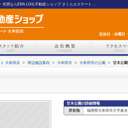
甘木公園情報ページ｜大牟田の不動産売却・売買ならERA LIXIL不動産ショップ さくらエステート 大牟田店
定休日：水曜日・
ート 大牟田店
>
周辺施設案内
>
大牟田市
>
大牟田市の公園
>
甘木公園
甘木公園の詳細情報
所在地
福岡県大牟田市大字倉永