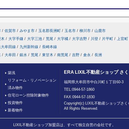
市
/
佐賀市
/
みやま市
/
玉名郡長洲町
/
玉名市
/
柳川市
/
山鹿市
歴木
/
大字手鎌
/
大字三池
/
荒尾
/
大字橘
/
大字吉野
/
川登
/
片平町
/
上官町
鉄大牟田線
/
九州新幹線
/
長崎本線
水
/
大牟田
/
銀水
/
荒尾
/
東甘木
/
南荒尾
/
吉野
/
倉永
/
長洲
ERA LIXIL不動産ショップ 
築浅
リフォーム・リノベーション
福岡県大牟田市中白川町１丁目60-3
済み物件
TEL:0944-57-1860
住宅ローン控除対象物件
FAX:0944-57-1830
投資物件
Copyright(c) LIXIL不動産ショッ
All Rights Reserved.
新着物件
LIXIL不動産ショップ加盟店は、すべて独立自営の会社です。