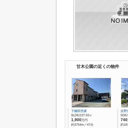
甘木公園の近くの物件
下楠田売家
吉野
9LDK/237.93㎡
5DK/
1,900
740
万円
約3754m／47分
約18