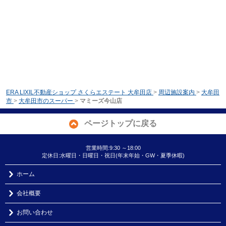
ERA LIXIL不動産ショップ さくらエステート 大牟田店
>
周辺施設案内
>
大牟田
市
>
大牟田市のスーパー
>
マミーズ今山店
ページトップに戻る
営業時間:9:30 ～18:00
定休日:水曜日・日曜日・祝日(年末年始・GW・夏季休暇)
ホーム
会社概要
お問い合わせ