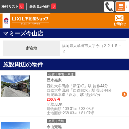
0
0
検討リスト
最近見た物件
お問合せ
マミーズ今山店
福岡県大牟田市大字今山２２１５－
所在地
２
施設周辺の物件
売買｜中古一戸建
歴木売家
西鉄大牟田線「新栄町」駅 徒歩44分
西鉄大牟田線「西鉄銀水」駅 徒歩44分
鹿児島本線「銀水」駅 徒歩47分
200万円
間取:
5DK
建物面積:
109.31㎡ / 33.06坪
土地面積:
268.03㎡ / 81.07坪
売買｜売地
今山売地