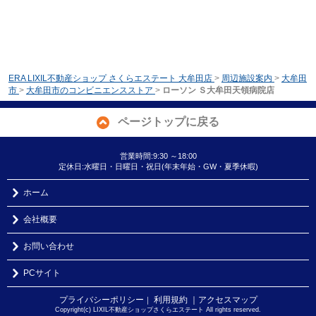
ERA LIXIL不動産ショップ さくらエステート 大牟田店
>
周辺施設案内
>
大牟田
市
>
大牟田市のコンビニエンスストア
>
ローソン Ｓ大牟田天領病院店
ページトップに戻る
営業時間:9:30 ～18:00
定休日:水曜日・日曜日・祝日(年末年始・GW・夏季休暇)
ホーム
会社概要
お問い合わせ
PCサイト
プライバシーポリシー
利用規約
｜アクセスマップ
｜
Copyright(c) LIXIL不動産ショップさくらエステート All rights reserved.