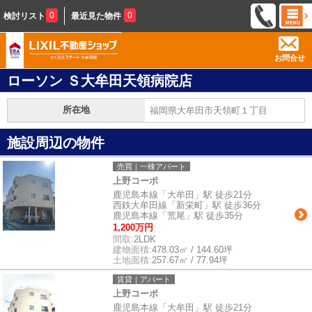
0
0
検討リスト
最近見た物件
お問合せ
ローソン Ｓ大牟田天領病院店
所在地
福岡県大牟田市天領町１丁目
施設周辺の物件
売買｜一棟アパート
上野コーポ
鹿児島本線「大牟田」駅 徒歩21分
西鉄大牟田線「新栄町」駅 徒歩36分
鹿児島本線「荒尾」駅 徒歩35分
1,200万円
間取:
2LDK
建物面積:
478.03㎡ / 144.60坪
土地面積:
257.67㎡ / 77.94坪
賃貸｜アパート
上野コーポ
鹿児島本線「大牟田」駅 徒歩21分