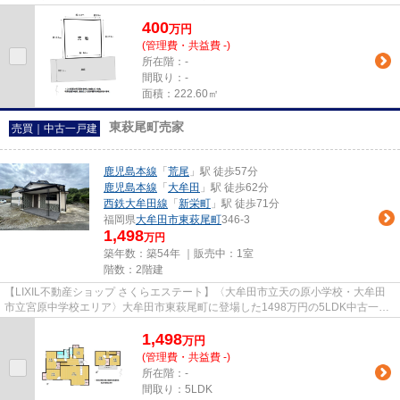
は「解体更地渡し」かつ「確...
400
万
円
(管理費・共益費 -)
所在階：-
間取り：-
面積：222.60㎡
東萩尾町売家
売買｜中古一戸建
鹿児島本線
「
荒尾
」駅 徒歩57分
鹿児島本線
「
大牟田
」駅 徒歩62分
西鉄大牟田線
「
新栄町
」駅 徒歩71分
福岡県
大牟田市
東萩尾町
346-3
1,498
万円
築年数：築54年 ｜販売中：
1室
階数：2階建
【LIXIL不動産ショップ さくらエステート】〈大牟田市立天の原小学校・大牟田
市立宮原中学校エリア〉大牟田市東萩尾町に登場した1498万円の5LDK中古一戸
建です。敷地面積はゆとりの約1...
1,498
万
円
(管理費・共益費 -)
所在階：-
間取り：5LDK