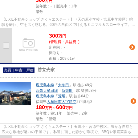
300
万円
築年数：- ｜販売中：
1件
階数：-
【LIXIL不動産ショップ さくらエステート】〈天の原小学校・宮原中学校区〉喧
騒を離れ、空を広く感じる。60坪の自由区で叶えるミニマル＆スローライフ。自
分色に染める。建築にこだわ...
300
万
円
(管理費・共益費 -)
所在階：-
間取り：-
面積：209.61㎡
勝立売家
売買｜中古一戸建
鹿児島本線
「
大牟田
」駅 徒歩48分
西鉄大牟田線
「
新栄町
」駅 徒歩58分
鹿児島本線
「
荒尾
」駅 徒歩64分
福岡県
大牟田市
大字勝立
274番地2
180
600
万円～
万円
築年数：築51年 ｜販売中：
2室
階数：1階建
【LIXIL不動産ショップ さくらエステート】玉川小・宮原中校区。豊かな自然と
広大な敷地が魅力の平屋です。私道に面した静かな環境で、BBQや家庭菜園も思
いのまま。間取りは趣味や仕事...