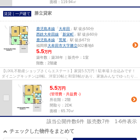
面積：119.94㎡
勝立貸家
賃貸｜一戸建て
鹿児島本線
「
大牟田
」駅 徒歩50分
西鉄大牟田線
「
新栄町
」駅 徒歩60分
鹿児島本線
「
荒尾
」駅 徒歩67分
福岡県
大牟田市
大字勝立
602番地6
5.5
万円
築年数：築38年 ｜販売中：
1室
階数：2階建
【LIXIL不動産ショップさくらエステート】家賃5.5万円！駐車場３台込みです！
ダイニングキッチンは8帖、洋室10帖と和室8帖があり、家族みんなでゆったり過
ごしたり、趣味のスペースを...
5.5
万
円
(管理費・共益費 -)
所在階：2階
間取り：2DK
面積：65.70㎡
該当公開件数
6
件 販売数
7
件
1-6
件表示
チェックした物件をまとめて