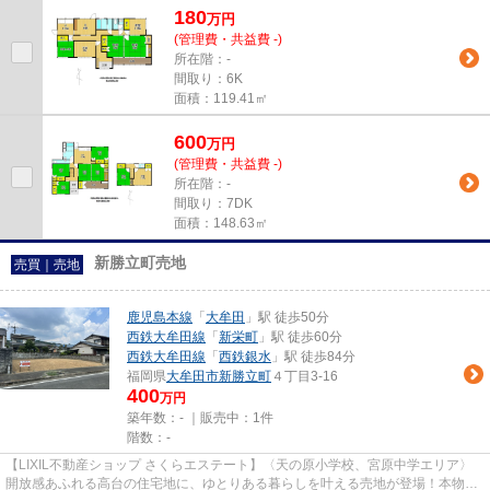
180
万
円
(管理費・共益費 -)
所在階：-
間取り：6K
面積：119.41㎡
600
万
円
(管理費・共益費 -)
所在階：-
間取り：7DK
面積：148.63㎡
新勝立町売地
売買｜売地
鹿児島本線
「
大牟田
」駅 徒歩50分
西鉄大牟田線
「
新栄町
」駅 徒歩60分
西鉄大牟田線
「
西鉄銀水
」駅 徒歩84分
福岡県
大牟田市
新勝立町
４丁目3-16
400
万円
築年数：- ｜販売中：
1件
階数：-
【LIXIL不動産ショップ さくらエステート】〈天の原小学校、宮原中学エリア〉
開放感あふれる高台の住宅地に、ゆとりある暮らしを叶える売地が登場！本物件