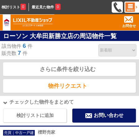
0
0
検討リスト
最近見た物件
お問合せ
ローソン 大牟田新勝立店の周辺物件一覧
6
該当物件
件
7
販売数
件
さらに条件を絞り込む
物件リクエスト
チェックした物件をまとめて
検討リストに追加
お問い合わせ
櫟野売家
売買｜中古一戸建