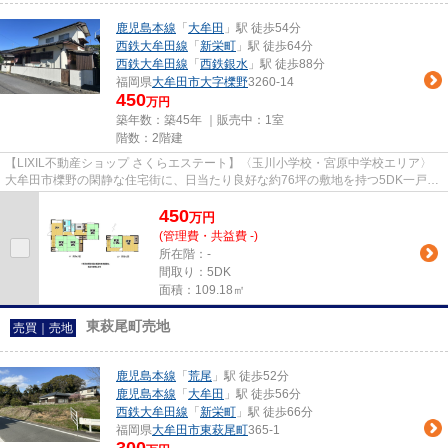
鹿児島本線
「
大牟田
」駅 徒歩54分
西鉄大牟田線
「
新栄町
」駅 徒歩64分
西鉄大牟田線
「
西鉄銀水
」駅 徒歩88分
福岡県
大牟田市
大字櫟野
3260-14
450
万円
築年数：築45年 ｜販売中：
1室
階数：2階建
【LIXIL不動産ショップ さくらエステート】〈玉川小学校・宮原中学校エリア〉
大牟田市櫟野の閑静な住宅街に、日当たり良好な約76坪の敷地を持つ5DK一戸建
てが登場。陽当りの良い南庭が...
450
万
円
(管理費・共益費 -)
所在階：-
間取り：5DK
面積：109.18㎡
東萩尾町売地
売買｜売地
鹿児島本線
「
荒尾
」駅 徒歩52分
鹿児島本線
「
大牟田
」駅 徒歩56分
西鉄大牟田線
「
新栄町
」駅 徒歩66分
福岡県
大牟田市
東萩尾町
365-1