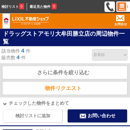
0
0
検討リスト
最近見た物件
お問合せ
ドラッグストアモリ大牟田勝立店の周辺物件一
覧
4
該当物件
件
4
販売数
件
さらに条件を絞り込む
物件リクエスト
チェックした物件をまとめて
検討リストに追加
お問い合わせ