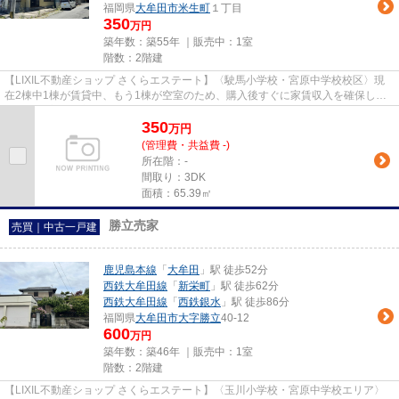
福岡県
大牟田市
米生町
１丁目
350
万円
築年数：築55年 ｜販売中：
1室
階数：2階建
【LIXIL不動産ショップ さくらエステート】〈駛馬小学校・宮原中学校校区〉現
在2棟中1棟が賃貸中、もう1棟が空室のため、購入後すぐに家賃収入を確保しな
がら、空室棟の客付けでさらな...
350
万
円
(管理費・共益費 -)
所在階：-
間取り：3DK
面積：65.39㎡
勝立売家
売買｜中古一戸建
鹿児島本線
「
大牟田
」駅 徒歩52分
西鉄大牟田線
「
新栄町
」駅 徒歩62分
西鉄大牟田線
「
西鉄銀水
」駅 徒歩86分
福岡県
大牟田市
大字勝立
40-12
600
万円
築年数：築46年 ｜販売中：
1室
階数：2階建
【LIXIL不動産ショップ さくらエステート】〈玉川小学校・宮原中学校エリア〉