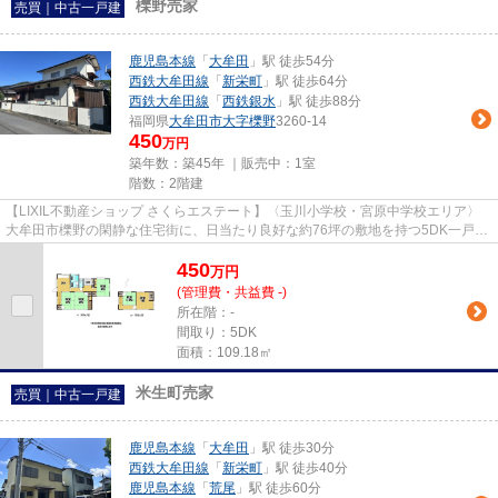
櫟野売家
売買｜中古一戸建
鹿児島本線
「
大牟田
」駅 徒歩54分
西鉄大牟田線
「
新栄町
」駅 徒歩64分
西鉄大牟田線
「
西鉄銀水
」駅 徒歩88分
福岡県
大牟田市
大字櫟野
3260-14
450
万円
築年数：築45年 ｜販売中：
1室
階数：2階建
【LIXIL不動産ショップ さくらエステート】〈玉川小学校・宮原中学校エリア〉
大牟田市櫟野の閑静な住宅街に、日当たり良好な約76坪の敷地を持つ5DK一戸建
てが登場。陽当りの良い南庭が...
450
万
円
(管理費・共益費 -)
所在階：-
間取り：5DK
面積：109.18㎡
米生町売家
売買｜中古一戸建
鹿児島本線
「
大牟田
」駅 徒歩30分
西鉄大牟田線
「
新栄町
」駅 徒歩40分
鹿児島本線
「
荒尾
」駅 徒歩60分