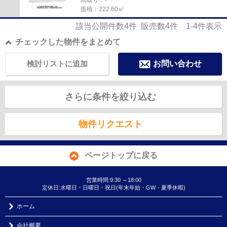
間取り：-
面積：222.60㎡
該当公開件数
4
件 販売数
4
件
1-4
件表示
チェックした物件をまとめて
検討リストに追加
お問い合わせ
さらに条件を絞り込む
物件リクエスト
ページトップに戻る
営業時間:9:30 ～18:00
定休日:水曜日・日曜日・祝日(年末年始・GW・夏季休暇)
ホーム
会社概要