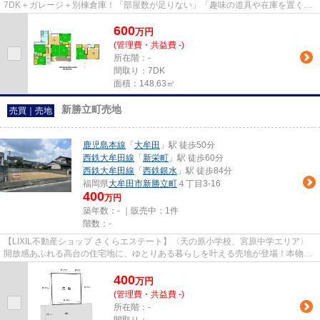
7DK＋ガレージ＋別棟倉庫！「部屋数が足りない」「趣味の道具や在庫を置く場
所が欲しい」そんなお悩みを解...
600
万
円
(管理費・共益費 -)
所在階：-
間取り：7DK
面積：148.63㎡
新勝立町売地
売買｜売地
鹿児島本線
「
大牟田
」駅 徒歩50分
西鉄大牟田線
「
新栄町
」駅 徒歩60分
西鉄大牟田線
「
西鉄銀水
」駅 徒歩84分
福岡県
大牟田市
新勝立町
４丁目3-16
400
万円
築年数：- ｜販売中：
1件
階数：-
【LIXIL不動産ショップ さくらエステート】〈天の原小学校、宮原中学エリア〉
開放感あふれる高台の住宅地に、ゆとりある暮らしを叶える売地が登場！本物件
は「解体更地渡し」かつ「確...
400
万
円
(管理費・共益費 -)
所在階：-