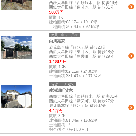
西鉄大牟田線「西鉄銀水」駅 徒歩18分
西鉄大牟田線「東甘木」駅 徒歩31分
560万円
間取:
4K
建物面積:
63.17㎡ / 19.10坪
土地面積:
307.43㎡ / 92.99坪
売買｜中古一戸建
白川売家
鹿児島本線「銀水」駅 徒歩20分
西鉄大牟田線「東甘木」駅 徒歩18分
西鉄大牟田線「新栄町」駅 徒歩29分
1,400万円
間取:
4DK
建物面積:
82.11㎡ / 24.83坪
土地面積:
331.40㎡ / 100.24坪
賃貸｜一戸建て
龍湖瀬町貸家
西鉄大牟田線「西鉄銀水」駅 徒歩31分
西鉄大牟田線「新栄町」駅 徒歩27分
鹿児島本線「銀水」駅 徒歩32分
4.4万円
間取:
3DK
建物面積:
51.34㎡ / 15.53坪
土地面積:
- / -
敷金/礼金:
0ヶ月/0ヶ月