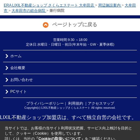
ERA LIXIL不動産ショップ さくらエステート 大牟田店
>
周辺施設案内
>
大牟田
市
>
大牟田市の総合病院
>
兼行病院
ページトップに戻る
営業時間:9:30 ～18:00
定休日:水曜日・日曜日・祝日(年末年始・GW・夏季休暇)
ホーム
会社概要
お問い合わせ
PCサイト
プライバシーポリシー
利用規約
｜アクセスマップ
｜
Copyright(c) LIXIL不動産ショップさくらエステート All rights reserved.
LIXIL不動産ショップ加盟店は、すべて独立自営の会社です。
当サイトでは、お客様の当サイト利用状況把握、サービス向上検討を目的と
して、クッキー（Cookie）を使用しています。
詳しくは、当社の
「Cookieの取扱いについて」
をご確認ください。