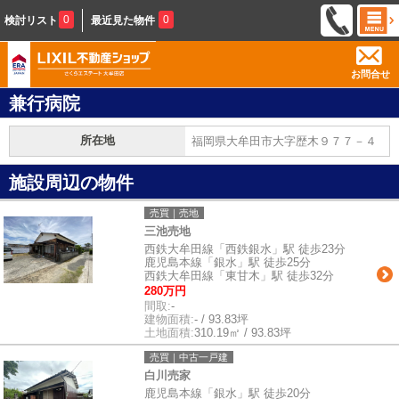
0
0
検討リスト
最近見た物件
お問合せ
兼行病院
所在地
福岡県大牟田市大字歴木９７７－４
施設周辺の物件
売買｜売地
三池売地
西鉄大牟田線「西鉄銀水」駅 徒歩23分
鹿児島本線「銀水」駅 徒歩25分
西鉄大牟田線「東甘木」駅 徒歩32分
280万円
間取:
-
建物面積:
- / 93.83坪
土地面積:
310.19㎡ / 93.83坪
売買｜中古一戸建
白川売家
鹿児島本線「銀水」駅 徒歩20分