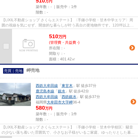
510
万円
築年数：- ｜販売中：
1件
階数：-
【LIXIL不動産ショップ さくらエステート】〈手鎌小学校・甘木中学エリア〉周
囲の視線を気にせず、開放的な暮らしが叶う高台の更地物件です。120坪以上の
広さがあるため、平屋建てやド...
510
万
円
(管理費・共益費 -)
所在階：-
間取り：-
面積：401.42㎡
岬売地
売買｜売地
西鉄大牟田線
「
東甘木
」駅 徒歩37分
鹿児島本線
「
銀水
」駅 徒歩42分
西鉄大牟田線
「
西鉄銀水
」駅 徒歩37分
福岡県
大牟田市
大字岬
36-4
580
万円
築年数：- ｜販売中：
1件
階数：-
【LIXIL不動産ショップ さくらエステート】〈手鎌小学校・甘木中学校区〉騒音
の少ない落ち着いた雰囲気で、小さなお子様がいるご家庭、ゆったりとした暮ら
しを求める方におススメ。建...