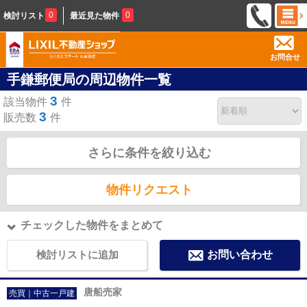
0
0
検討リスト
最近見た物件
お問合せ
手鎌郵便局の周辺物件一覧
3
該当物件
件
3
販売数
件
さらに条件を絞り込む
物件リクエスト
チェックした物件をまとめて
検討リストに追加
お問い合わせ
唐船売家
売買｜中古一戸建