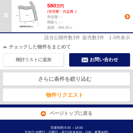
580
万
円
(管理費・共益費 -)
所在階：-
間取り：-
面積：384.42㎡
該当公開件数
3
件 販売数
3
件
1-3
件表示
チェックした物件をまとめて
検討リストに追加
お問い合わせ
さらに条件を絞り込む
物件リクエスト
ページトップに戻る
営業時間:9:30 ～18:00
定休日:水曜日・日曜日・祝日(年末年始・GW・夏季休暇)