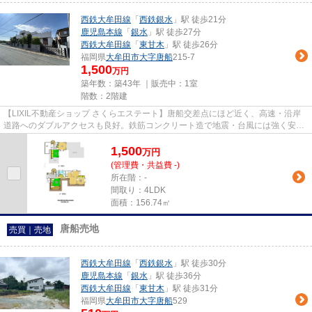
西鉄大牟田線
「
西鉄銀水
」駅 徒歩21分
鹿児島本線
「
銀水
」駅 徒歩27分
西鉄大牟田線
「
東甘木
」駅 徒歩26分
福岡県
大牟田市
大字唐船
215-7
1,500
万円
築年数：築43年 ｜販売中：
1室
階数：2階建
【LIXIL不動産ショップ さくらエステート】唐船交差点にほど近く、高速・沿岸
道路へのダブルアクセスも良好。鉄筋コンクリート造で地震・台風には強く安心
な建物です。お庭を工事する...
1,500
万
円
(管理費・共益費 -)
所在階：-
間取り：4LDK
面積：156.74㎡
唐船売地
売買｜売地
西鉄大牟田線
「
西鉄銀水
」駅 徒歩30分
鹿児島本線
「
銀水
」駅 徒歩36分
西鉄大牟田線
「
東甘木
」駅 徒歩31分
福岡県
大牟田市
大字唐船
529