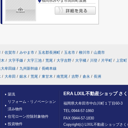
福岡県みやま市高田町濃施
市
/
佐賀市
/
みやま市
/
玉名郡長洲町
/
玉名市
/
柳川市
/
山鹿市
歴木
/
大字手鎌
/
大字三池
/
荒尾
/
大字吉野
/
大字橘
/
川登
/
片平町
/
上官町
鉄大牟田線
/
九州新幹線
/
長崎本線
水
/
大牟田
/
銀水
/
荒尾
/
東甘木
/
南荒尾
/
吉野
/
倉永
/
長洲
ERA LIXIL不動産ショップ 
築浅
リフォーム・リノベーション
福岡県大牟田市中白川町１丁目60-3
済み物件
TEL:0944-57-1860
住宅ローン控除対象物件
FAX:0944-57-1830
投資物件
Copyright(c) LIXIL不動産ショッ