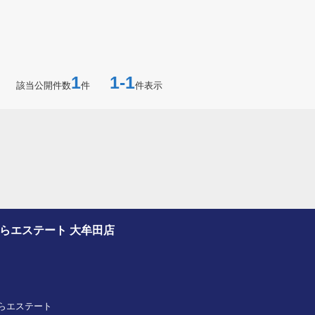
1
1-1
該当公開件数
件
件表示
さくらエステート 大牟田店
プさくらエステート