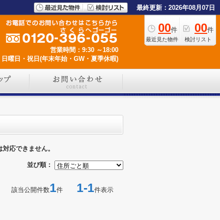
最終更新：2026年08月07日
00
00
件
件
最近見た物件
検討リスト
営業時間：9:30 ～18:00
日曜日・祝日(年末年始・GW・夏季休暇)
は対応できません。
並び順：
1
1-1
該当公開件数
件
件表示