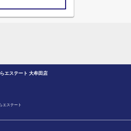
さくらエステート 大牟田店
プさくらエステート