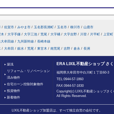
市
/
佐賀市
/
みやま市
/
玉名郡長洲町
/
玉名市
/
柳川市
/
山鹿市
歴木
/
大字手鎌
/
大字三池
/
荒尾
/
大字橘
/
大字吉野
/
川登
/
片平町
/
上官町
鉄大牟田線
/
九州新幹線
/
長崎本線
水
/
大牟田
/
銀水
/
荒尾
/
東甘木
/
南荒尾
/
吉野
/
倉永
/
長洲
ERA LIXIL不動産ショップ 
築浅
リフォーム・リノベーション
福岡県大牟田市中白川町１丁目60-3
済み物件
TEL:0944-57-1860
住宅ローン控除対象物件
FAX:0944-57-1830
投資物件
Copyright(c) LIXIL不動産ショッ
All Rights Reserved.
新着物件
LIXIL不動産ショップ加盟店は、すべて独立自営の会社です。