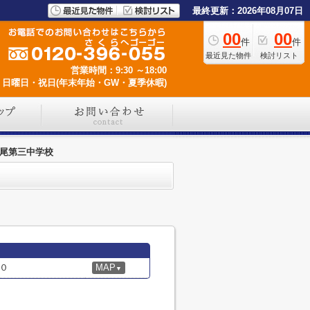
最終更新：2026年08月07日
00
00
件
件
最近見た物件
検討リスト
営業時間：9:30 ～18:00
日曜日・祝日(年末年始・GW・夏季休暇)
尾第三中学校
０
MAP
▼