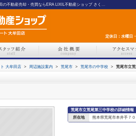
荒尾市立荒尾第三中学校情報ページ｜大牟田の不動産売却・売買ならERA LIXIL不動産ショップ さくらエステート 大牟田店
定休日：水曜日・
ート 大牟田店
>
周辺施設案内
>
荒尾市
>
荒尾市の中学校
>
荒尾市立荒
荒尾市立荒尾第三中学校の詳細情報
所在地
熊本県荒尾市本井手７０