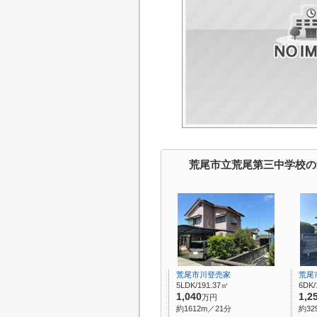
荒尾市立荒尾第三中学校の
荒尾市川登売家
荒尾
5LDK/191.37㎡
6DK/
1,040
1,2
万円
約1612m／21分
約32