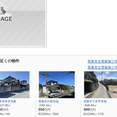
近くの物件
荒尾市立荒尾第三
荒尾市立荒尾第三
市本井手売家
荒尾市川登売地
荒尾市下井手売地
127.80㎡
-/165.44㎡
-/646.84㎡
50
550
400
万円
万円
万円
9m／5分
約2324m／30分
約1319m／17分