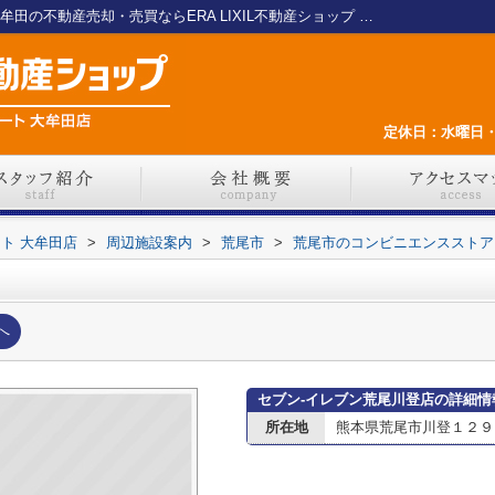
セブン-イレブン荒尾川登店情報ページ｜大牟田の不動産売却・売買ならERA LIXIL不動産ショップ さくらエステート 大牟田店
定休日：水曜日・
ート 大牟田店
>
周辺施設案内
>
荒尾市
>
荒尾市のコンビニエンスストア
へ
セブン-イレブン荒尾川登店の詳細情
所在地
熊本県荒尾市川登１２９