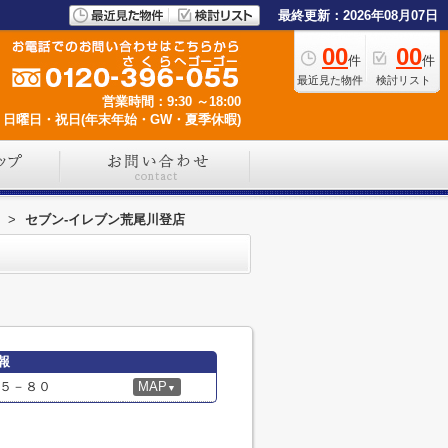
最終更新：2026年08月07日
00
00
件
件
最近見た物件
検討リスト
営業時間：9:30 ～18:00
日曜日・祝日(年末年始・GW・夏季休暇)
>
セブン-イレブン荒尾川登店
報
５－８０
MAP
▼