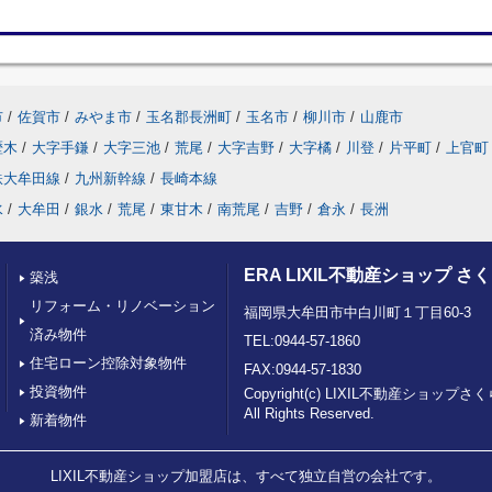
市
/
佐賀市
/
みやま市
/
玉名郡長洲町
/
玉名市
/
柳川市
/
山鹿市
歴木
/
大字手鎌
/
大字三池
/
荒尾
/
大字吉野
/
大字橘
/
川登
/
片平町
/
上官町
鉄大牟田線
/
九州新幹線
/
長崎本線
水
/
大牟田
/
銀水
/
荒尾
/
東甘木
/
南荒尾
/
吉野
/
倉永
/
長洲
ERA LIXIL不動産ショップ 
築浅
リフォーム・リノベーション
福岡県大牟田市中白川町１丁目60-3
済み物件
TEL:0944-57-1860
住宅ローン控除対象物件
FAX:0944-57-1830
投資物件
Copyright(c) LIXIL不動産ショッ
All Rights Reserved.
新着物件
LIXIL不動産ショップ加盟店は、すべて独立自営の会社です。