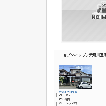
セブン-イレブン荒尾川登
荒尾市平山売地
-/141.61㎡
290
万円
約1819m／23分