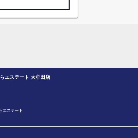
さくらエステート 大牟田店
プさくらエステート