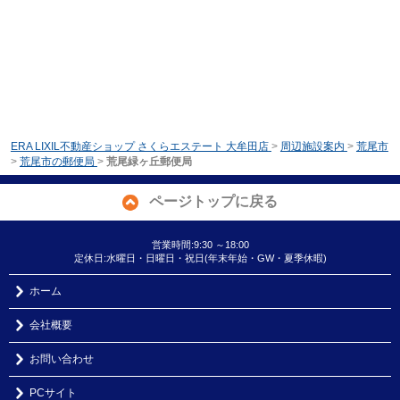
ERA LIXIL不動産ショップ さくらエステート 大牟田店
>
周辺施設案内
>
荒尾市
>
荒尾市の郵便局
>
荒尾緑ヶ丘郵便局
ページトップに戻る
営業時間:9:30 ～18:00
定休日:水曜日・日曜日・祝日(年末年始・GW・夏季休暇)
ホーム
会社概要
お問い合わせ
PCサイト