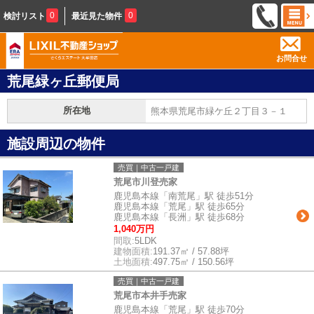
0
0
検討リスト
最近見た物件
お問合せ
荒尾緑ヶ丘郵便局
所在地
熊本県荒尾市緑ケ丘２丁目３－１
施設周辺の物件
売買｜中古一戸建
荒尾市川登売家
鹿児島本線「南荒尾」駅 徒歩51分
鹿児島本線「荒尾」駅 徒歩65分
鹿児島本線「長洲」駅 徒歩68分
1,040万円
間取:
5LDK
建物面積:
191.37㎡ / 57.88坪
土地面積:
497.75㎡ / 150.56坪
売買｜中古一戸建
荒尾市本井手売家
鹿児島本線「荒尾」駅 徒歩70分