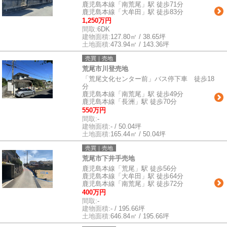
鹿児島本線「南荒尾」駅 徒歩71分
鹿児島本線「大牟田」駅 徒歩83分
1,250万円
間取:
6DK
建物面積:
127.80㎡ / 38.65坪
土地面積:
473.94㎡ / 143.36坪
売買｜売地
荒尾市川登売地
「荒尾文化センター前」バス停下車 徒歩18
分
鹿児島本線「南荒尾」駅 徒歩49分
鹿児島本線「長洲」駅 徒歩70分
550万円
間取:
-
建物面積:
- / 50.04坪
土地面積:
165.44㎡ / 50.04坪
売買｜売地
荒尾市下井手売地
鹿児島本線「荒尾」駅 徒歩56分
鹿児島本線「大牟田」駅 徒歩64分
鹿児島本線「南荒尾」駅 徒歩72分
400万円
間取:
-
建物面積:
- / 195.66坪
土地面積:
646.84㎡ / 195.66坪