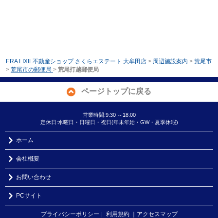
ERA LIXIL不動産ショップ さくらエステート 大牟田店
>
周辺施設案内
>
荒尾市
>
荒尾市の郵便局
>
荒尾打越郵便局
ページトップに戻る
営業時間:9:30 ～18:00
定休日:水曜日・日曜日・祝日(年末年始・GW・夏季休暇)
ホーム
会社概要
お問い合わせ
PCサイト
プライバシーポリシー
利用規約
｜アクセスマップ
｜