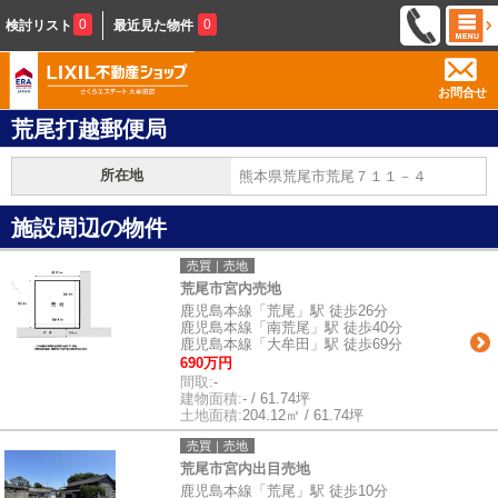
0
0
検討リスト
最近見た物件
お問合せ
荒尾打越郵便局
所在地
熊本県荒尾市荒尾７１１－４
施設周辺の物件
売買｜売地
荒尾市宮内売地
鹿児島本線「荒尾」駅 徒歩26分
鹿児島本線「南荒尾」駅 徒歩40分
鹿児島本線「大牟田」駅 徒歩69分
690万円
間取:
-
建物面積:
- / 61.74坪
土地面積:
204.12㎡ / 61.74坪
売買｜売地
荒尾市宮内出目売地
鹿児島本線「荒尾」駅 徒歩10分