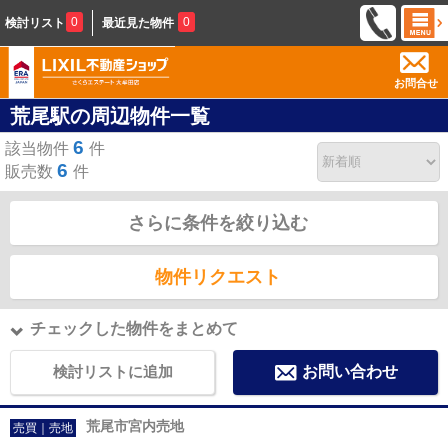
0
0
検討リスト
最近見た物件
お問合せ
荒尾駅の周辺物件一覧
6
該当物件
件
6
販売数
件
さらに条件を絞り込む
物件リクエスト
チェックした物件をまとめて
検討リストに追加
お問い合わせ
荒尾市宮内売地
売買｜売地