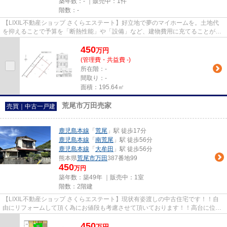
築年数：- ｜販売中：
1件
階数：-
【LIXIL不動産ショップ さくらエステート】好立地で夢のマイホームを。土地代
を抑えることで予算を「断熱性能」や「設備」など、建物費用に充てることが可
能です。約59坪の敷地は、3LD...
450
万
円
(管理費・共益費 -)
所在階：-
間取り：-
面積：195.64㎡
荒尾市万田売家
売買｜中古一戸建
鹿児島本線
「
荒尾
」駅 徒歩17分
鹿児島本線
「
南荒尾
」駅 徒歩56分
鹿児島本線
「
大牟田
」駅 徒歩56分
熊本県
荒尾市
万田
387番地99
450
万円
築年数：築49年 ｜販売中：
1室
階数：2階建
【LIXIL不動産ショップ さくらエステート】現状有姿渡しの中古住宅です！！自
由にリフォームして頂く為にお値段も考慮させて頂いております！！高台に位置
した当物件は水害の被害もな...
450
万
円