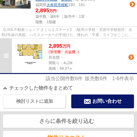
福岡県
大牟田市
桜町
180、181
2,895
万円
築年数：築6年 ｜販売中：
1室
階数：1階建
【LIXIL不動産ショップ さくらエステート】〈駛馬小学校・宮原中学校校区〉令
和2年築の美邸。ハウスメーカーが手掛けた、憧れの「平屋」ライフがここに！
大牟田市桜町に、築浅ならでは...
2,895
万
円
(管理費・共益費 -)
所在階：-
間取り：4LDK
面積：99.37㎡
該当公開件数
6
件 販売数
6
件
1-6
件表示
チェックした物件をまとめて
検討リストに追加
お問い合わせ
さらに条件を絞り込む