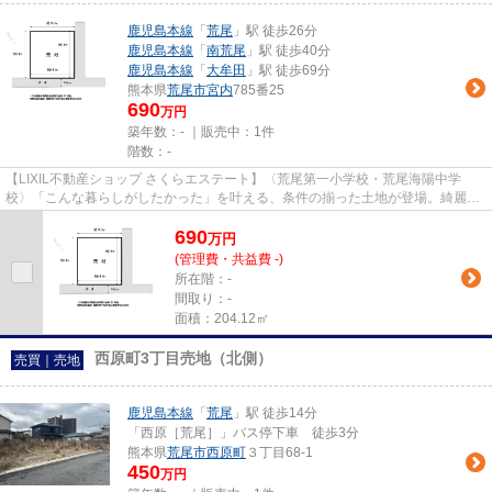
鹿児島本線
「
荒尾
」駅 徒歩26分
鹿児島本線
「
南荒尾
」駅 徒歩40分
鹿児島本線
「
大牟田
」駅 徒歩69分
熊本県
荒尾市
宮内
785番25
690
万円
築年数：- ｜販売中：
1件
階数：-
【LIXIL不動産ショップ さくらエステート】〈荒尾第一小学校・荒尾海陽中学
校〉「こんな暮らしがしたかった」を叶える、条件の揃った土地が登場。綺麗な
長方形の整形地は、無駄なスペ...
690
万
円
(管理費・共益費 -)
所在階：-
間取り：-
面積：204.12㎡
西原町3丁目売地（北側）
売買｜売地
鹿児島本線
「
荒尾
」駅 徒歩14分
「西原［荒尾］」バス停下車 徒歩3分
熊本県
荒尾市
西原町
３丁目68-1
450
万円