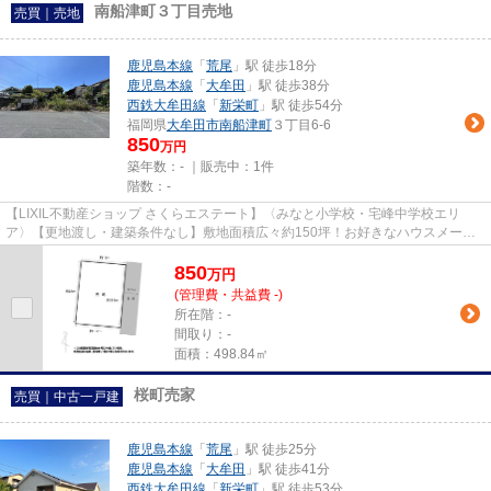
南船津町３丁目売地
売買｜売地
鹿児島本線
「
荒尾
」駅 徒歩18分
鹿児島本線
「
大牟田
」駅 徒歩38分
西鉄大牟田線
「
新栄町
」駅 徒歩54分
福岡県
大牟田市
南船津町
３丁目6-6
850
万円
築年数：- ｜販売中：
1件
階数：-
【LIXIL不動産ショップ さくらエステート】〈みなと小学校・宅峰中学校エリ
ア〉【更地渡し・建築条件なし】敷地面積広々約150坪！お好きなハウスメーカ
ーや工務店で理想の住まいを叶え...
850
万
円
(管理費・共益費 -)
所在階：-
間取り：-
面積：498.84㎡
桜町売家
売買｜中古一戸建
鹿児島本線
「
荒尾
」駅 徒歩25分
鹿児島本線
「
大牟田
」駅 徒歩41分
西鉄大牟田線
「
新栄町
」駅 徒歩53分