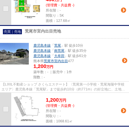
(管理費・共益費 -)
所在階：-
間取り：5K
面積：127.68㎡
荒尾市宮内出目売地
売買｜売地
鹿児島本線
「
荒尾
」駅 徒歩10分
鹿児島本線
「
南荒尾
」駅 徒歩35分
鹿児島本線
「
大牟田
」駅 徒歩61分
熊本県
荒尾市
宮内出目
477
1,200
万円
築年数：- ｜販売中：
1件
階数：-
【LIXIL不動産ショップ さくらエステート】〈荒尾第一小学校・荒尾海陽中学校
エリア〉鹿児島本線「荒尾駅」まで徒歩約10分（約771m）の好立地に、土地面
積約323.25坪（1068.61平米）を...
1,200
万
円
(管理費・共益費 -)
所在階：-
間取り：-
面積：1068.61㎡