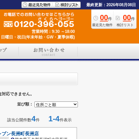
最終更新：2026年08月08日
00
00
件
件
最近見た物件
検討リスト
営業時間：9:30 ～18:00
日曜日・祝日(年末年始・GW・夏季休暇)
は対応できません。
並び順：
4
1-4
該当公開件数
件
件表示
レブン長洲町長洲店