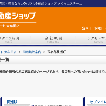
玉名郡長洲町の施設一覧｜大牟田の不動産売却・売買ならERA LIXIL不動産ショップ さくらエステート 大牟田店
定休日：水曜日・
ート 大牟田店
>
周辺施設案内
>
玉名郡長洲町
報一覧
※物件情報の周辺施設紹介のページであり、各店舗への問い合わせは当社で
長洲駅
セブンイ