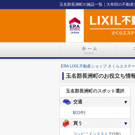
ERA LIXIL不動産ショップ さくらエステ
玉名郡長洲町のお役立ち情
玉名郡長洲町のスポット選択
交通
駅
(1件)
買う
コンビニエンスストア
(1件)