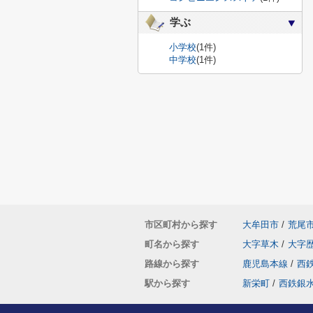
学ぶ
小学校
(1件)
中学校
(1件)
市区町村から探す
大牟田市
/
荒尾
町名から探す
大字草木
/
大字
路線から探す
鹿児島本線
/
西
駅から探す
新栄町
/
西鉄銀