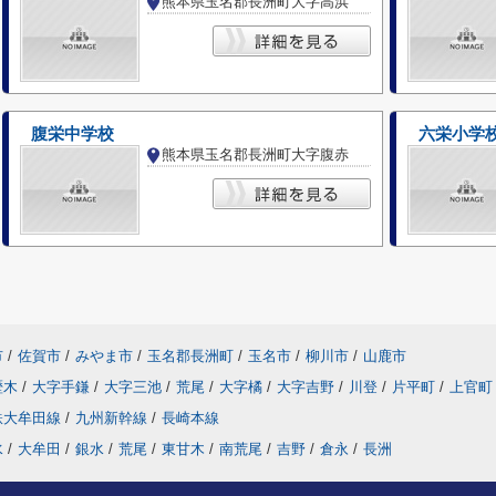
熊本県玉名郡長洲町大字高浜
腹栄中学校
六栄小学
熊本県玉名郡長洲町大字腹赤
市
/
佐賀市
/
みやま市
/
玉名郡長洲町
/
玉名市
/
柳川市
/
山鹿市
歴木
/
大字手鎌
/
大字三池
/
荒尾
/
大字橘
/
大字吉野
/
川登
/
片平町
/
上官町
鉄大牟田線
/
九州新幹線
/
長崎本線
水
/
大牟田
/
銀水
/
荒尾
/
東甘木
/
南荒尾
/
吉野
/
倉永
/
長洲