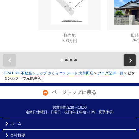
橘売地
田隈
500万円
75
ERA LIXIL不動産ショップ さくらエステート 大牟田店
>
ブログ記事一覧
>
ビタ
ミンカラーで元気注入！
ページトップに戻る
営業時間:9:30 ～18:00
定休日:水曜日・日曜日・祝日(年末年始・GW・夏季休暇)
ホーム
会社概要