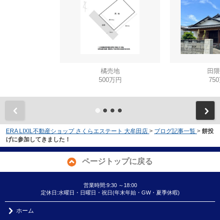
橘売地
田隈
500万円
75
ERA LIXIL不動産ショップ さくらエステート 大牟田店
>
ブログ記事一覧
>
餅投
げに参加してきました！
ページトップに戻る
営業時間:9:30 ～18:00
定休日:水曜日・日曜日・祝日(年末年始・GW・夏季休暇)
ホーム