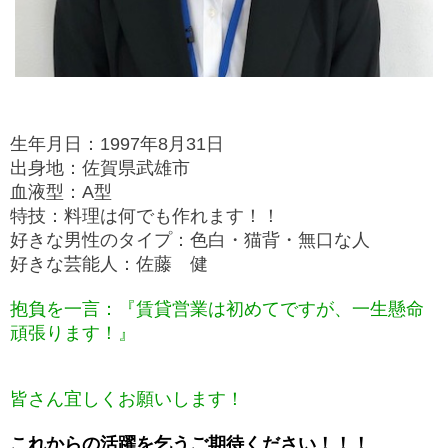
生年月日：1997年8
月31日
出身地：佐賀県武雄市
血液型：A型
特技：料理は何でも作れます！！
好きな
男性のタイプ：色白・猫背・無口な人
好きな芸能人：佐藤 健
抱負を一言：『賃貸営業は初めてですが、一生懸命
頑張ります！』
皆さん宜しくお願いします！
これからの活躍を乞うご期待ください！！！