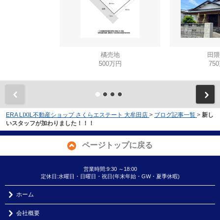
橘売地
田隈
500万円
75
ERA LIXIL不動産ショップ さくらエステート 大牟田店
>
ブログ記事一覧
>
新し
いスタッフが加わりました！！！
ページトップに戻る
営業時間:9:30 ～18:00
定休日:水曜日・日曜日・祝日(年末年始・GW・夏季休暇)
ホーム
会社概要