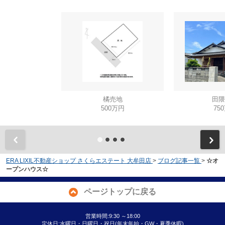
橘売地
田隈
500万円
75
ERA LIXIL不動産ショップ さくらエステート 大牟田店
>
ブログ記事一覧
>
☆オ
ープンハウス☆
ページトップに戻る
営業時間:9:30 ～18:00
定休日:水曜日・日曜日・祝日(年末年始・GW・夏季休暇)