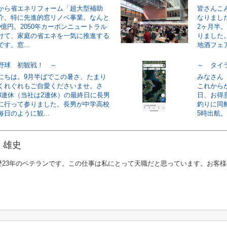
から省エネリフォーム「超大型補助
皆さんこ
介。特に先進的窓リノベ事業。なんと
なりまし
50億円。2050年カーボンニュートラル
2ヶ月半
けて、家庭の省エネを一気に推進する
りました
す。窓...
地酒フェア
野球 初観戦！ ～
～ タイ
にちは。9月半ばでこの暑さ、たまり
みなさん
くれぐれもご自愛くださいませ。さ
これから
3連休（当社は2連休）の最終日に長男
日、お得
に行って参りました。長男が中学高校
釣りに同
日のように観...
5時出航。
 雄史
歴23年のベテランです。この仕事は私にとって天職だと思っています。お客
。