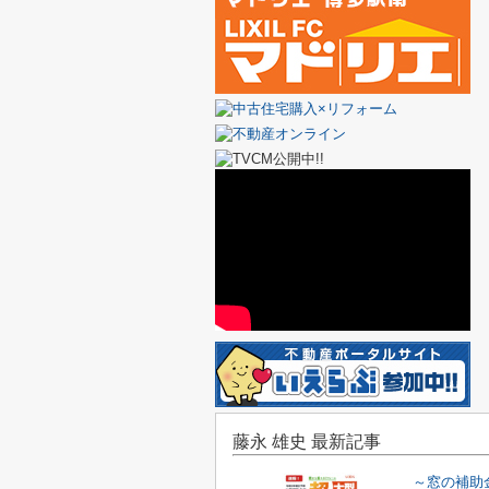
藤永 雄史 最新記事
～窓の補助