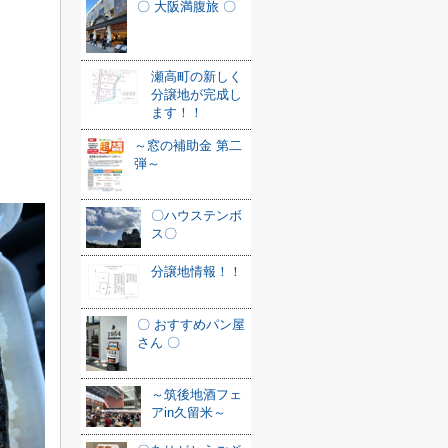
〇 大阪満腹旅 〇
瀬高町の新しく
分譲地が完成し
ます！！
～窓の補助金 第二
弾～
〇ハウステンボ
ス〇
分譲地情報！！
〇 おすすめパン屋
さん 〇
～筑後地酒フェ
アin久留米～