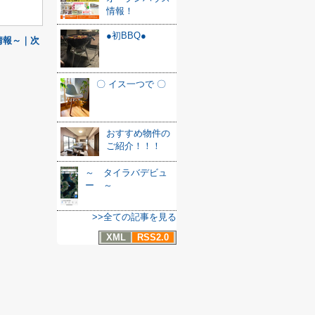
情報！
●初BBQ●
情報～｜次
〇 イス一つで 〇
おすすめ物件の
ご紹介！！！
～ タイラバデビュ
ー ～
>>全ての記事を見る
XML
RSS2.0