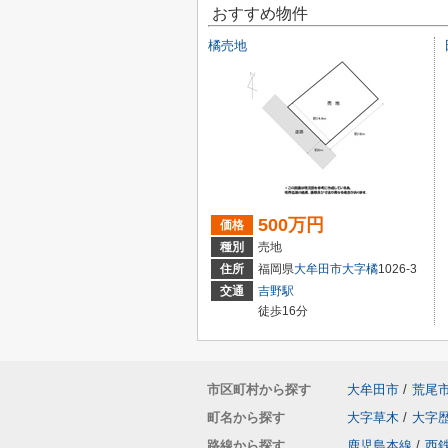
おすすめ物件
橘売地
500万円
価格
種別
売地
住所
福岡県
大牟田市
大字橘
1026-3
交通
吉野駅
徒歩16分
市区町村から探す
大牟田市
/
荒尾
町名から探す
大字草木
/
大字
路線から探す
鹿児島本線
/
西