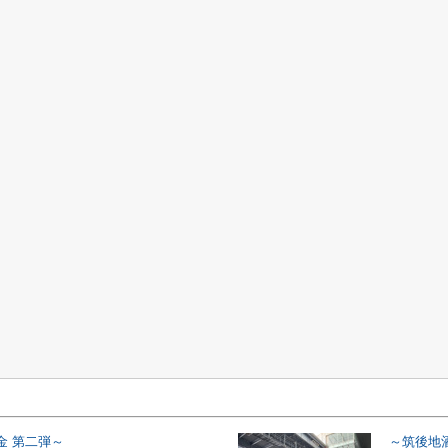
金 第二弾～
～筑後地