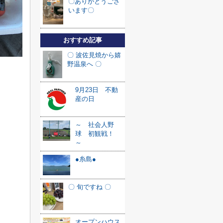
〇ありがとうござ
います〇
おすすめ記事
〇 波佐見焼から嬉
野温泉へ 〇
9月23日 不動
産の日
～ 社会人野
球 初観戦！
～
●糸島●
〇 旬ですね 〇
オープンハウス