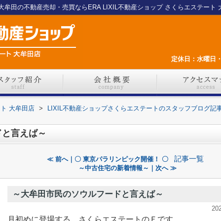
田の不動産売却・売買ならERA LIXIL不動産ショップ さくらエステート 
定休日：水曜日・
ート 大牟田店
>
LIXIL不動産ショップさくらエステートのスタッフブログ記
ドと言えば～
記事一覧
≪ 前へ｜〇 東京パラリンピック開催！ 〇
～中古住宅の新着情報～｜次へ ≫
～大牟田市民のソウルフードと言えば～
20
月初めに登場する、さくらエステートのＦです。