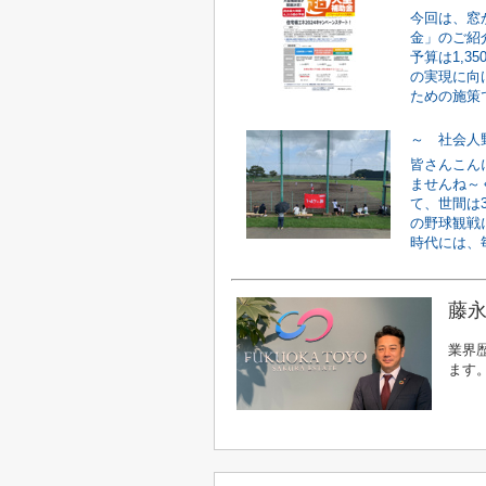
今回は、窓
金」のご紹
予算は1,3
の実現に向
ための施策で
～ 社会人
皆さんこん
ませんね～
て、世間は
の野球観戦
時代には、毎
藤永
業界
ます