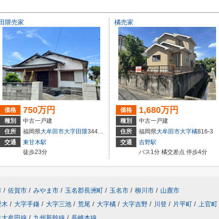
田隈売家
橘売家
750万円
1,680万円
価格
価格
種別
中古一戸建
種別
中古一戸建
住所
福岡県
大牟田市
大字田隈
344番12
住所
福岡県
大牟田市
大字橘
816-3
交通
東甘木駅
交通
吉野駅
徒歩23分
バス1分 橘交差点 停歩4分
市
/
佐賀市
/
みやま市
/
玉名郡長洲町
/
玉名市
/
柳川市
/
山鹿市
歴木
/
大字手鎌
/
大字三池
/
荒尾
/
大字橘
/
大字吉野
/
川登
/
片平町
/
上官町
鉄大牟田線
/
九州新幹線
/
長崎本線