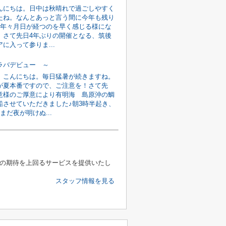
んにちは。日中は秋晴れで過ごしやすく
たね。なんとあっと言う間に今年も残り
。年々月日が経つのを早く感じる様にな
。さて先日4年ぶりの開催となる、筑後
に入って参りま...
ラバデビュー ～
 こんにちは。毎日猛暑が続きますね。
が夏本番ですので、ご注意を！さて先
意様のご厚意により有明海 島原沖の鯛
船させていただきました♪朝3時半起き、
まだ夜が明けぬ...
様の期待を上回るサービスを提供いたし
スタッフ情報を見る