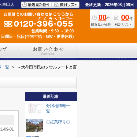
大牟田店
最終更新：2026年08月08日
00
00
件
件
最近見た物件
検討リスト
営業時間：9:30 ～18:00
日曜日・祝日(年末年始・GW・夏季休暇)
事一覧
>
～大牟田市民のソウルフードと言
最新記事
分譲地情報一
覧！！
〇紅葉狩り〇
21-09-01