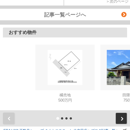
＞次のページ
記事一覧ページへ
おすすめ物件
橘売地
田隈
500万円
75