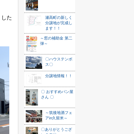
ました
瀬高町の新しく
分譲地が完成し
ます！！
～窓の補助金 第二
弾～
〇ハウステンボ
ス〇
分譲地情報！！
〇 おすすめパン屋
さん 〇
～筑後地酒フェ
アin久留米～
〇ありがとうござ