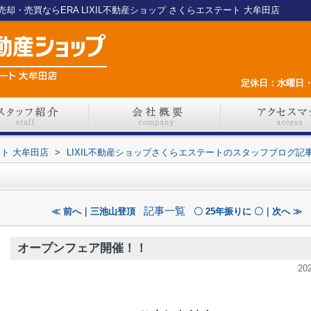
・売買ならERA LIXIL不動産ショップ さくらエステート 大牟田店
定休日：水曜日・
ート 大牟田店
>
LIXIL不動産ショップさくらエステートのスタッフブログ記
記事一覧
≪ 前へ｜三池山登頂
〇 25年振りに 〇｜次へ ≫
オープンフェア開催！！
20