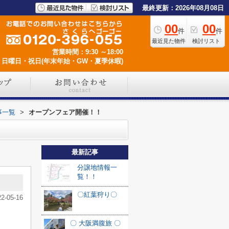
最終更新：2026年08月08日
00
00
件
件
最近見た物件
検討リスト
営業時間：9:30 ～18:00
日曜日・祝日(年末年始・GW・夏季休暇)
事一覧
>
オープンフェア開催！！
最新記事
分譲地情報一
覧！！
〇紅葉狩り〇
22-05-16
〇 大阪満腹旅 〇