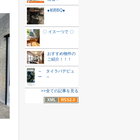
●初BBQ●
〇 イス一つで 〇
おすすめ物件の
ご紹介！！！
～ タイラバデビュ
ー ～
>>全ての記事を見る
XML
RSS2.0