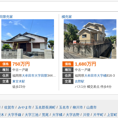
田隈売家
橘売家
750万円
1,680万円
価格
価格
種別
中古一戸建
種別
中古一戸建
住所
福岡県
大牟田市
大字田隈
344番12
住所
福岡県
大牟田市
大字橘
816-3
交通
東甘木駅
交通
吉野駅
徒歩23分
バス1分 橘交差点 停歩4分
市
/
佐賀市
/
みやま市
/
玉名郡長洲町
/
玉名市
/
柳川市
/
山鹿市
歴木
/
大字手鎌
/
大字三池
/
荒尾
/
大字橘
/
大字吉野
/
川登
/
片平町
/
上官町