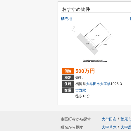
おすすめ物件
橘売地
500万円
価格
種別
売地
住所
福岡県
大牟田市
大字橘
1026-3
交通
吉野駅
徒歩16分
市区町村から探す
大牟田市
/
荒尾
町名から探す
大字草木
/
大字