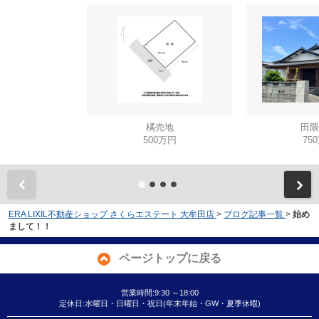
橘売地
田隈
500万円
75
ERA LIXIL不動産ショップ さくらエステート 大牟田店
>
ブログ記事一覧
>
始め
まして！！
ページトップに戻る
営業時間:9:30 ～18:00
定休日:水曜日・日曜日・祝日(年末年始・GW・夏季休暇)