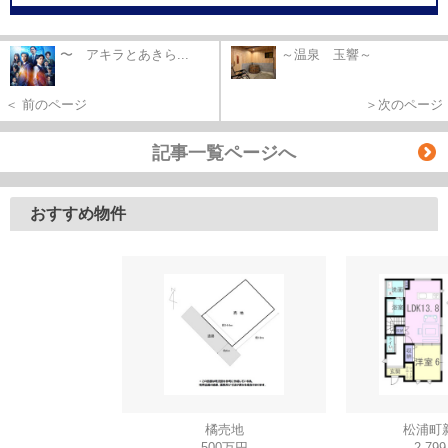
〜 アキラとあきら...
～温泉 玉響～
＜ 前のページ
＞次のページ
記事一覧ページへ
おすすめ物件
橘売地
松浦町
500万円
2,79