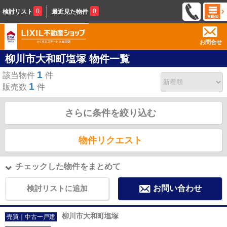
0
0
検討リスト
最近見た物件
お問合せ
柳川市大和町塩塚 物件一覧
1
該当物件
件
1
販売数
件
さらに条件を絞り込む
物件リクエスト
チェックした物件をまとめて
検討リストに追加
お問い合わせ
柳川市大和町塩塚
売買｜中古一戸建