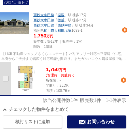
7月27日 値下げ
西鉄大牟田線
「
塩塚
」駅 徒歩17分
西鉄大牟田線
「
徳益
」駅 徒歩27分
西鉄大牟田線
「
西鉄中島
」駅 徒歩34分
福岡県
柳川市
大和町塩塚
1033-1
1,750
万円
築年数：築12年 ｜販売中：
1室
階数：1階建
【LIXIL不動産ショップ さくらエステート】バリアフリー対応の平家建て住宅。
単身からご夫婦まで幅広く対応可能な間取り。またガルバニウム鋼板屋根で地震
時も安心。ぜひこの機会にご...
1,750
万
円
(管理費・共益費 -)
所在階：-
間取り：2LDK
面積：105.79㎡
該当公開件数
1
件 販売数
1
件
1-1
件表示
チェックした物件をまとめて
検討リストに追加
お問い合わせ