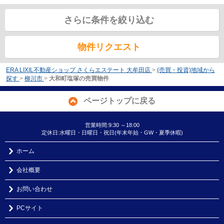
さらに条件を絞り込む
物件リクエスト
ERA LIXIL不動産ショップ さくらエステート 大牟田店
>
(売買・投資)地域から
探す
>
柳川市
>
大和町塩塚の売買物件
ページトップに戻る
営業時間:9:30 ～18:00
定休日:水曜日・日曜日・祝日(年末年始・GW・夏季休暇)
ホーム
会社概要
お問い合わせ
PCサイト