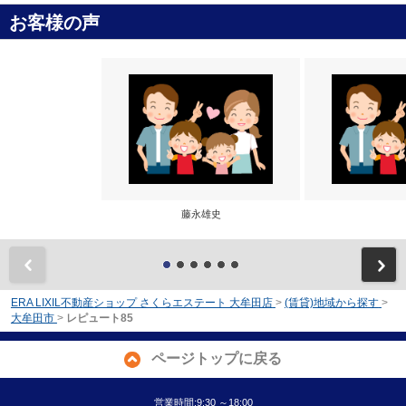
お客様の声
藤永雄史
前
ERA LIXIL不動産ショップ さくらエステート 大牟田店
>
(賃貸)地域から探す
>
大牟田市
>
レピュート85
ページトップに戻る
営業時間:9:30 ～18:00