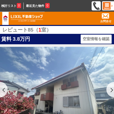
0
0
検討リスト
最近見た物件
お問合せ
レピュート85（
1
室）
賃料
3.8万円
空室情報を確認