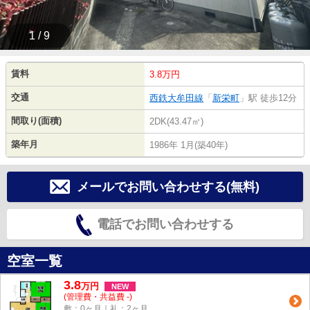
1 / 9
賃料
3.8万円
交通
西鉄大牟田線
「
新栄町
」駅 徒歩12分
間取り(面積)
2DK(43.47㎡)
築年月
1986年 1月(築40年)
メールでお問い合わせする(無料)
電話でお問い合わせする
空室一覧
3.8
万
円
NEW
(管理費・共益費 -)
敷：0ヶ月｜礼：2ヶ月