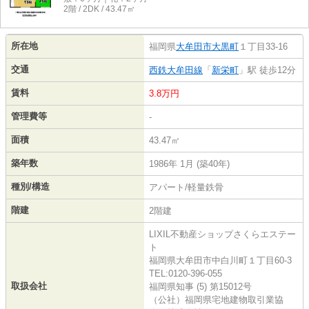
2階 / 2DK / 43.47㎡
所在地
福岡県
大牟田市
大黒町
１丁目33-16
交通
西鉄大牟田線
「
新栄町
」駅 徒歩12分
賃料
3.8万円
管理費等
-
面積
43.47㎡
築年数
1986年 1月 (築40年)
種別/構造
アパート/軽量鉄骨
階建
2階建
LIXIL不動産ショップさくらエステー
ト
福岡県大牟田市中白川町１丁目60-3
TEL:0120-396-055
取扱会社
福岡県知事 (5) 第15012号
（公社）福岡県宅地建物取引業協