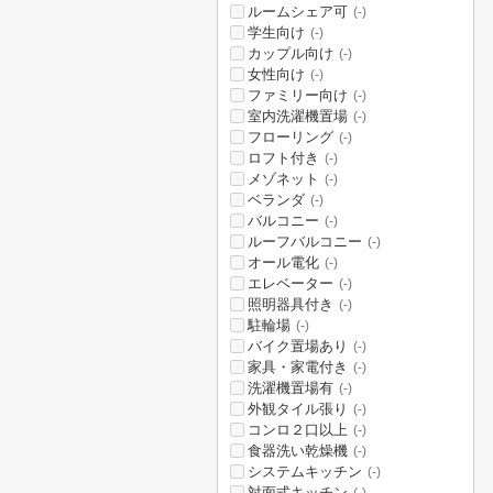
ルームシェア可
(-)
学生向け
(-)
カップル向け
(-)
女性向け
(-)
ファミリー向け
(-)
室内洗濯機置場
(-)
フローリング
(-)
ロフト付き
(-)
メゾネット
(-)
ベランダ
(-)
バルコニー
(-)
ルーフバルコニー
(-)
オール電化
(-)
エレベーター
(-)
照明器具付き
(-)
駐輪場
(-)
バイク置場あり
(-)
家具・家電付き
(-)
洗濯機置場有
(-)
外観タイル張り
(-)
コンロ２口以上
(-)
食器洗い乾燥機
(-)
システムキッチン
(-)
対面式キッチン