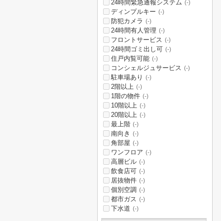
24時間緊急通報システム
(-)
ディンプルキー
(-)
防犯カメラ
(-)
24時間有人管理
(-)
フロントサービス
(-)
24時間ゴミ出し可
(-)
住戸内覧可能
(-)
コンシェルジュサービス
(-)
駐車場あり
(-)
2階以上
(-)
1階の物件
(-)
10階以上
(-)
20階以上
(-)
最上階
(-)
南向き
(-)
角部屋
(-)
ワンフロア
(-)
高層ビル
(-)
飲食店可
(-)
居抜物件
(-)
個別空調
(-)
都市ガス
(-)
下水道
(-)