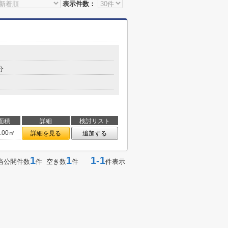
表示件数：
分
面積
詳細
検討リスト
3.00㎡
詳細を見る
追加する
1
1
1-1
当公開件数
件 空き数
件
件表示