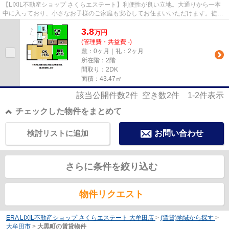
【LIXIL不動産ショップ さくらエステート】利便性が良い立地。大通りから一本
中に入っており、小さなお子様のご家庭も安心してお住まいいただけます。徒歩
圏にコンビニ・ドラッグスト...
3.8
万
円
(管理費・共益費 -)
敷：0ヶ月｜礼：2ヶ月
所在階：2階
間取り：2DK
面積：43.47㎡
該当公開件数
2
件 空き数
2
件
1-2
件表示
チェックした物件をまとめて
検討リストに追加
お問い合わせ
さらに条件を絞り込む
物件リクエスト
ERA LIXIL不動産ショップ さくらエステート 大牟田店
>
(賃貸)地域から探す
>
大牟田市
>
大黒町の賃貸物件