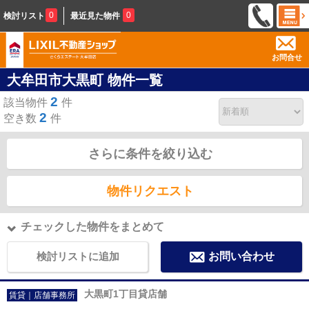
0
0
検討リスト
最近見た物件
お問合せ
大牟田市大黒町 物件一覧
2
該当物件
件
2
空き数
件
さらに条件を絞り込む
物件リクエスト
チェックした物件をまとめて
検討リストに追加
お問い合わせ
大黒町1丁目貸店舗
賃貸｜店舗事務所