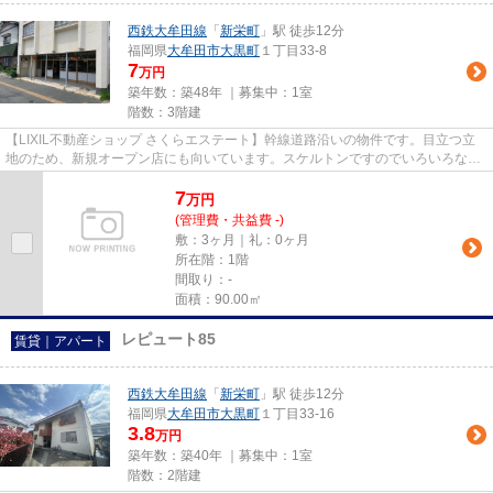
西鉄大牟田線
「
新栄町
」駅 徒歩12分
福岡県
大牟田市
大黒町
１丁目33-8
7
万円
築年数：築48年 ｜募集中：
1室
階数：3階建
【LIXIL不動産ショップ さくらエステート】幹線道路沿いの物件です。目立つ立
地のため、新規オープン店にも向いています。スケルトンですのでいろいろな用
途に対応できます。敷金等の...
7
万
円
(管理費・共益費 -)
敷：3ヶ月｜礼：0ヶ月
所在階：1階
間取り：-
面積：90.00㎡
レピュート85
賃貸｜アパート
西鉄大牟田線
「
新栄町
」駅 徒歩12分
福岡県
大牟田市
大黒町
１丁目33-16
3.8
万円
築年数：築40年 ｜募集中：
1室
階数：2階建