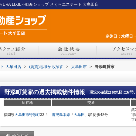
RA LIXIL不動産ショップ さくらエステート 大牟田店
定休日：水曜日・
ート 大牟田店
>
(賃貸)地域から探す
>
大牟田市
>
野添町貸家
野添町貸家
の過去掲載物件情報
現況の確認はお気軽にお問
所在地
交通
築
福岡県
大牟田市
野添町
33-4
鹿児島本線
「
大牟田
」駅 徒歩48分
1
ブ