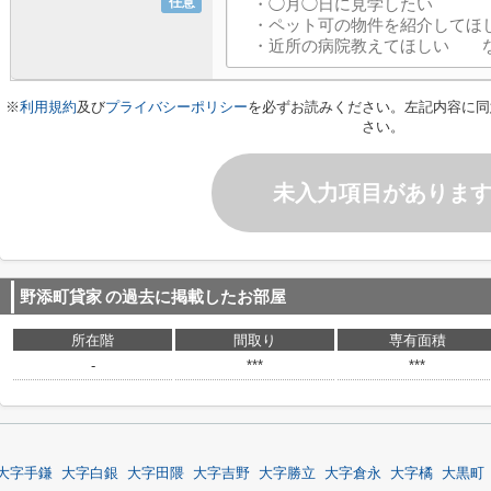
任意
※
利用規約
及び
プライバシーポリシー
を必ずお読みください。左記内容に同
さい。
未入力項目がありま
野添町貸家
の過去に掲載したお部屋
所在階
間取り
専有面積
-
***
***
大字手鎌
大字白銀
大字田隈
大字吉野
大字勝立
大字倉永
大字橘
大黒町