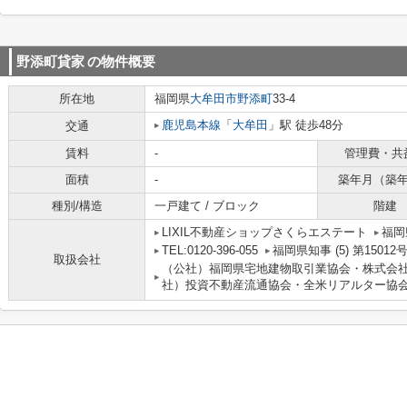
野添町貸家
の物件概要
所在地
福岡県
大牟田市
野添町
33-4
鹿児島本線
「
大牟田
」駅 徒歩48分
交通
賃料
-
管理費・共
面積
-
築年月（築
種別/構造
一戸建て / ブロック
階建
LIXIL不動産ショップさくらエステート
福岡
TEL:0120-396-055
福岡県知事 (5) 第15012
取扱会社
（公社）福岡県宅地建物取引業協会・株式会社L
社）投資不動産流通協会・全米リアルター協