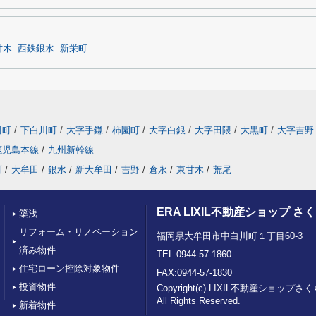
甘木
西鉄銀水
新栄町
川町
/
下白川町
/
大字手鎌
/
柿園町
/
大字白銀
/
大字田隈
/
大黒町
/
大字吉野
鹿児島本線
/
九州新幹線
町
/
大牟田
/
銀水
/
新大牟田
/
吉野
/
倉永
/
東甘木
/
荒尾
ERA LIXIL不動産ショップ 
築浅
リフォーム・リノベーション
福岡県大牟田市中白川町１丁目60-3
済み物件
TEL:0944-57-1860
住宅ローン控除対象物件
FAX:0944-57-1830
投資物件
Copyright(c) LIXIL不動産ショッ
All Rights Reserved.
新着物件