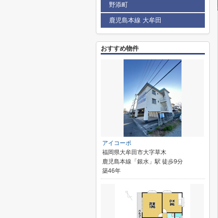
野添町
鹿児島本線 大牟田
おすすめ物件
アイコーポ
福岡県大牟田市大字草木
鹿児島本線「銀水」駅 徒歩9分
築46年