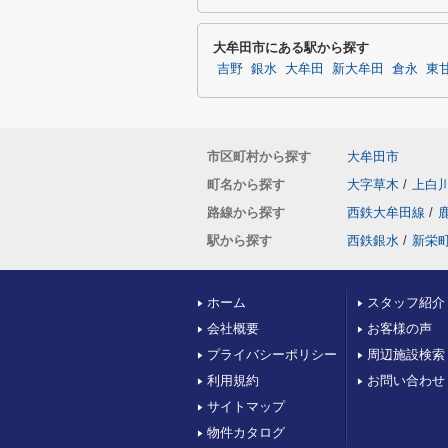
大牟田市にある駅から探す
吉野
銀水
大牟田
新大牟田
倉永
東
市区町村から探す
大牟田市
町名から探す
大字草木
/
上白
路線から探す
西鉄大牟田線
/
駅から探す
西鉄銀水
/
新栄
ホーム
スタッフ紹介
会社概要
お客様の声
プライバシーポリシー
周辺施設検索
利用規約
お問い合わせ
サイトマップ
物件カタログ