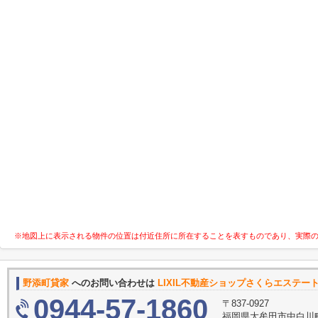
※地図上に表示される物件の位置は付近住所に所在することを表すものであり、実際
野添町貸家
へのお問い合わせは
LIXIL不動産ショップさくらエステー
0944-57-1860
〒837-0927
福岡県大牟田市中白川町