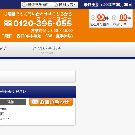
最終更新：2026年08月06日
00
00
件
件
最近見た物件
検討リスト
営業時間：9:30 ～18:00
日曜日・祝日(年末年始・GW・夏季休暇)
い合わせください。
建物
29年
階建
ロック