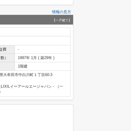
情報の見方
【一戸建て】
益費
-
年数）
1997年 1月 ( 築29年 )
1階建
県大牟田市中白川町１丁目60-3
号
IXILイーアールエージャパン・（一
会