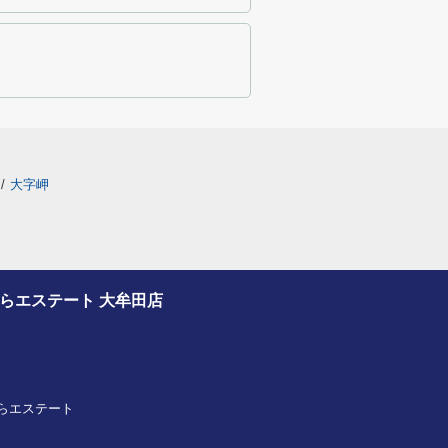
/
大字岬
さくらエステート 大牟田店
プさくらエステート