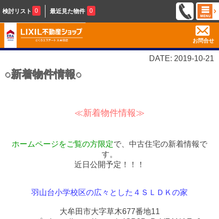
0
0
検討リスト
最近見た物件
お問合せ
DATE: 2019-10-21
○新着物件情報○
≪新着物件情報≫
ホームページをご覧の方限定
で、中古住宅の新着情報で
す。
近日公開予定！！！
羽山台小学校区の広々とした４ＳＬＤＫの家
大牟田市大字草木677番地11