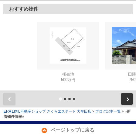
おすすめ物件
橘売地
田隈
500万円
75
ERA LIXIL不動産ショップ さくらエステート 大牟田店
>
ブログ記事一覧
>
○新
着物件情報○
ページトップに戻る