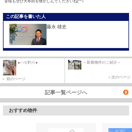
皆様もぜひ大牟田を懐かしんでくださいね(^^♪
この記事を書いた人
藤永 雄史
●ハゼ釣り●
～新着物件のご紹介～
＞次のページ
＜ 前のページ
記事一覧ページへ
おすすめ物件