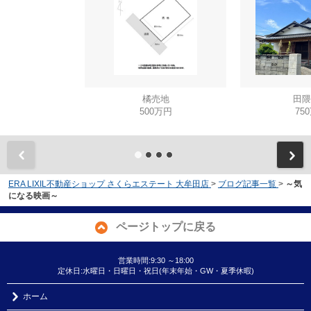
橘売地
田隈
500万円
75
ERA LIXIL不動産ショップ さくらエステート 大牟田店
>
ブログ記事一覧
>
～気
になる映画～
ページトップに戻る
営業時間:9:30 ～18:00
定休日:水曜日・日曜日・祝日(年末年始・GW・夏季休暇)
ホーム